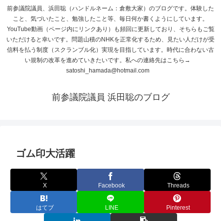
前参議院議員、浜田聡（ハンドルネーム：倉敷大家）のブログです。体験した
こと、気づいたこと、勉強したこと等、毎日何か書くようにしています。
YouTube動画（ページ内にリンクあり）も頻回に更新しており、そちらもご覧
いただけると幸いです。問題山積のNHKを正常化するため、見たい人だけが受
信料を払う制度（スクランブル化）実現を目指しています。時代に合わない古
い規制の改革を進めていきたいです。私への連絡先はこちら→
satoshi_hamada@hotmail.com
前参議院議員 浜田聡のブログ
ゴム印大活躍
X
Facebook
Threads
はてブ
LINE
Pinterest