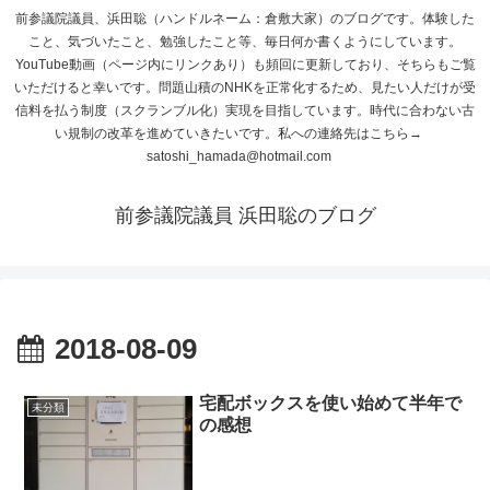
前参議院議員、浜田聡（ハンドルネーム：倉敷大家）のブログです。体験した
こと、気づいたこと、勉強したこと等、毎日何か書くようにしています。
YouTube動画（ページ内にリンクあり）も頻回に更新しており、そちらもご覧
いただけると幸いです。問題山積のNHKを正常化するため、見たい人だけが受
信料を払う制度（スクランブル化）実現を目指しています。時代に合わない古
い規制の改革を進めていきたいです。私への連絡先はこちら→
satoshi_hamada@hotmail.com
前参議院議員 浜田聡のブログ
2018-08-09
宅配ボックスを使い始めて半年で
未分類
の感想