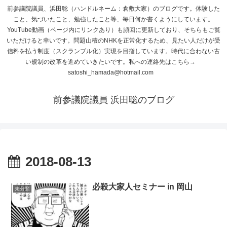
前参議院議員、浜田聡（ハンドルネーム：倉敷大家）のブログです。体験した
こと、気づいたこと、勉強したこと等、毎日何か書くようにしています。
YouTube動画（ページ内にリンクあり）も頻回に更新しており、そちらもご覧
いただけると幸いです。問題山積のNHKを正常化するため、見たい人だけが受
信料を払う制度（スクランブル化）実現を目指しています。時代に合わない古
い規制の改革を進めていきたいです。私への連絡先はこちら→
satoshi_hamada@hotmail.com
前参議院議員 浜田聡のブログ
2018-08-13
必殺大家人セミナー in 岡山
未分類