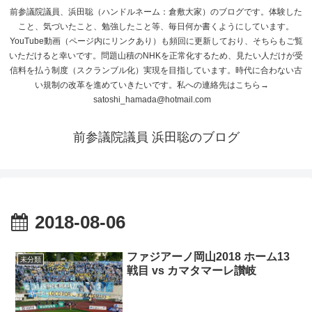
前参議院議員、浜田聡（ハンドルネーム：倉敷大家）のブログです。体験した
こと、気づいたこと、勉強したこと等、毎日何か書くようにしています。
YouTube動画（ページ内にリンクあり）も頻回に更新しており、そちらもご覧
いただけると幸いです。問題山積のNHKを正常化するため、見たい人だけが受
信料を払う制度（スクランブル化）実現を目指しています。時代に合わない古
い規制の改革を進めていきたいです。私への連絡先はこちら→
satoshi_hamada@hotmail.com
前参議院議員 浜田聡のブログ
2018-08-06
ファジアーノ岡山2018 ホーム13
未分類
戦目 vs カマタマーレ讃岐