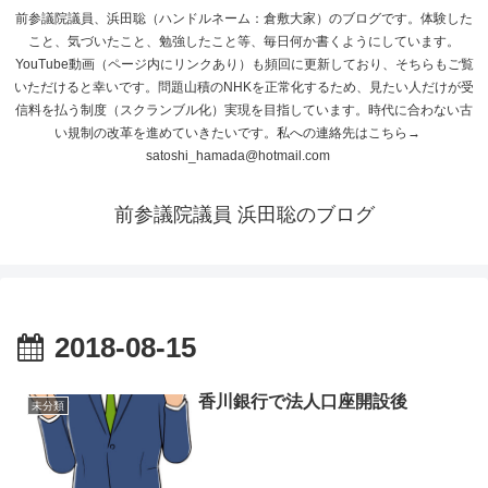
前参議院議員、浜田聡（ハンドルネーム：倉敷大家）のブログです。体験した
こと、気づいたこと、勉強したこと等、毎日何か書くようにしています。
YouTube動画（ページ内にリンクあり）も頻回に更新しており、そちらもご覧
いただけると幸いです。問題山積のNHKを正常化するため、見たい人だけが受
信料を払う制度（スクランブル化）実現を目指しています。時代に合わない古
い規制の改革を進めていきたいです。私への連絡先はこちら→
satoshi_hamada@hotmail.com
前参議院議員 浜田聡のブログ
2018-08-15
香川銀行で法人口座開設後
未分類