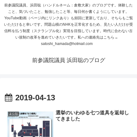
前参議院議員、浜田聡（ハンドルネーム：倉敷大家）のブログです。体験した
こと、気づいたこと、勉強したこと等、毎日何か書くようにしています。
YouTube動画（ページ内にリンクあり）も頻回に更新しており、そちらもご覧
いただけると幸いです。問題山積のNHKを正常化するため、見たい人だけが受
信料を払う制度（スクランブル化）実現を目指しています。時代に合わない古
い規制の改革を進めていきたいです。私への連絡先はこちら→
satoshi_hamada@hotmail.com
前参議院議員 浜田聡のブログ
2019-04-13
選挙のいわゆる七つ道具を返却し
未分類
てきました