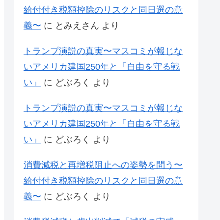
給付付き税額控除のリスクと同日選の意
義〜
に
とみえさん
より
トランプ演説の真実〜マスコミが報じな
いアメリカ建国250年と「自由を守る戦
い」
に
どぶろく
より
トランプ演説の真実〜マスコミが報じな
いアメリカ建国250年と「自由を守る戦
い」
に
どぶろく
より
消費減税と再増税阻止への姿勢を問う〜
給付付き税額控除のリスクと同日選の意
義〜
に
どぶろく
より