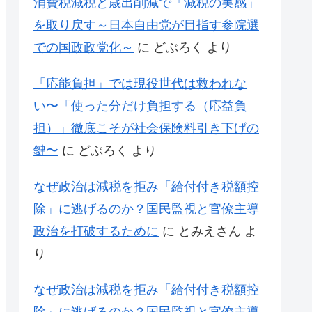
消費税減税と歳出削減で「減税の実感」
を取り戻す～日本自由党が目指す参院選
での国政政党化～
に
どぶろく
より
「応能負担」では現役世代は救われな
い〜「使った分だけ負担する（応益負
担）」徹底こそが社会保険料引き下げの
鍵〜
に
どぶろく
より
なぜ政治は減税を拒み「給付付き税額控
除」に逃げるのか？国民監視と官僚主導
政治を打破するために
に
とみえさん
よ
り
なぜ政治は減税を拒み「給付付き税額控