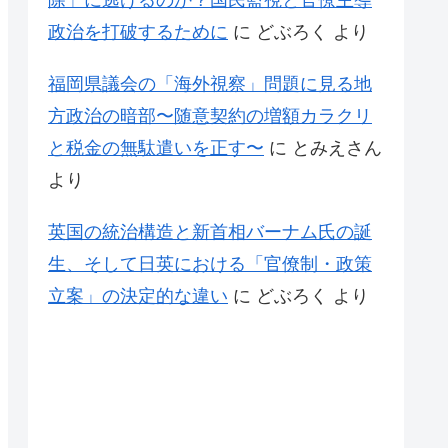
除」に逃げるのか？国民監視と官僚主導
政治を打破するために
に
どぶろく
より
福岡県議会の「海外視察」問題に見る地
方政治の暗部〜随意契約の増額カラクリ
と税金の無駄遣いを正す〜
に
とみえさん
より
英国の統治構造と新首相バーナム氏の誕
生、そして日英における「官僚制・政策
立案」の決定的な違い
に
どぶろく
より