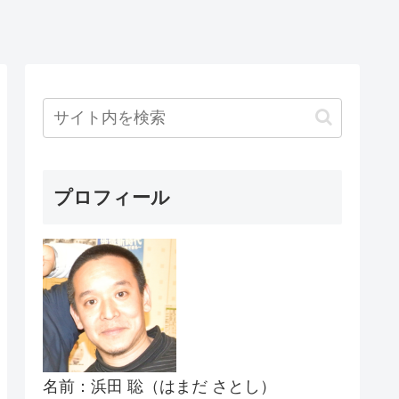
プロフィール
名前：浜田 聡（はまだ さとし）