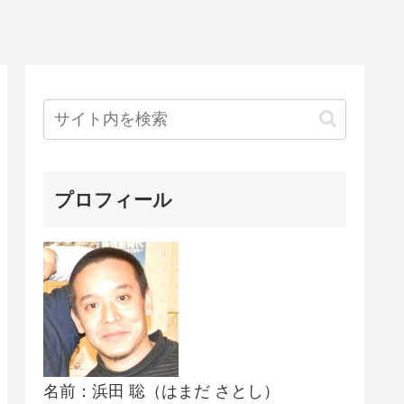
プロフィール
名前：浜田 聡（はまだ さとし）