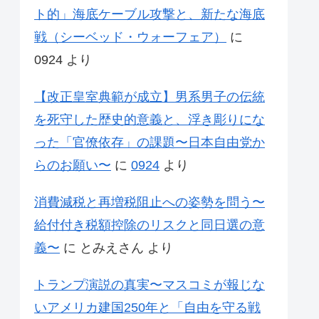
ト的」海底ケーブル攻撃と、新たな海底
戦（シーベッド・ウォーフェア）
に
0924
より
【改正皇室典範が成立】男系男子の伝統
を死守した歴史的意義と、浮き彫りにな
った「官僚依存」の課題〜日本自由党か
らのお願い〜
に
0924
より
消費減税と再増税阻止への姿勢を問う〜
給付付き税額控除のリスクと同日選の意
義〜
に
とみえさん
より
トランプ演説の真実〜マスコミが報じな
いアメリカ建国250年と「自由を守る戦