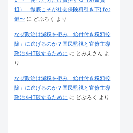
い〜「使った分だけ負担する（応益負
担）」徹底こそが社会保険料引き下げの
鍵〜
に
どぶろく
より
なぜ政治は減税を拒み「給付付き税額控
除」に逃げるのか？国民監視と官僚主導
政治を打破するために
に
とみえさん
よ
り
なぜ政治は減税を拒み「給付付き税額控
除」に逃げるのか？国民監視と官僚主導
政治を打破するために
に
どぶろく
より