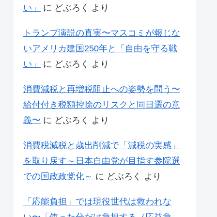
い」
に
どぶろく
より
トランプ演説の真実〜マスコミが報じな
いアメリカ建国250年と「自由を守る戦
い」
に
どぶろく
より
消費減税と再増税阻止への姿勢を問う〜
給付付き税額控除のリスクと同日選の意
義〜
に
どぶろく
より
消費税減税と歳出削減で「減税の実感」
を取り戻す～日本自由党が目指す参院選
での国政政党化～
に
どぶろく
より
「応能負担」では現役世代は救われな