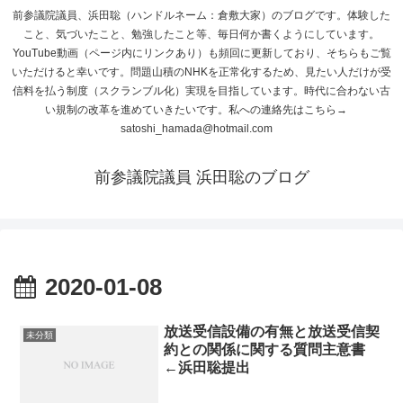
前参議院議員、浜田聡（ハンドルネーム：倉敷大家）のブログです。体験した
こと、気づいたこと、勉強したこと等、毎日何か書くようにしています。
YouTube動画（ページ内にリンクあり）も頻回に更新しており、そちらもご覧
いただけると幸いです。問題山積のNHKを正常化するため、見たい人だけが受
信料を払う制度（スクランブル化）実現を目指しています。時代に合わない古
い規制の改革を進めていきたいです。私への連絡先はこちら→
satoshi_hamada@hotmail.com
前参議院議員 浜田聡のブログ
2020-01-08
放送受信設備の有無と放送受信契
未分類
約との関係に関する質問主意書
←浜田聡提出