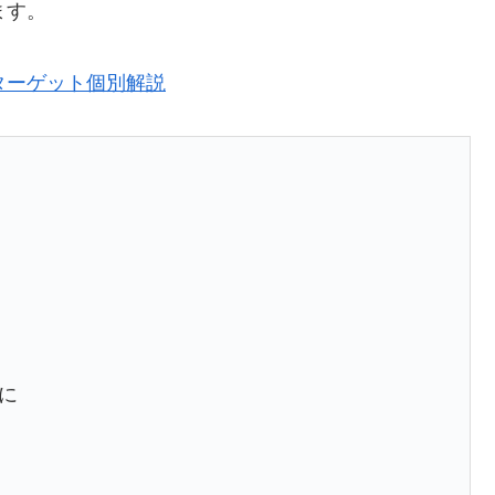
ます。
9ターゲット個別解説
に