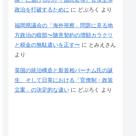
除」に逃げるのか？国民監視と官僚主導
政治を打破するために
に
どぶろく
より
福岡県議会の「海外視察」問題に見る地
方政治の暗部〜随意契約の増額カラクリ
と税金の無駄遣いを正す〜
に
とみえさん
より
英国の統治構造と新首相バーナム氏の誕
生、そして日英における「官僚制・政策
立案」の決定的な違い
に
どぶろく
より