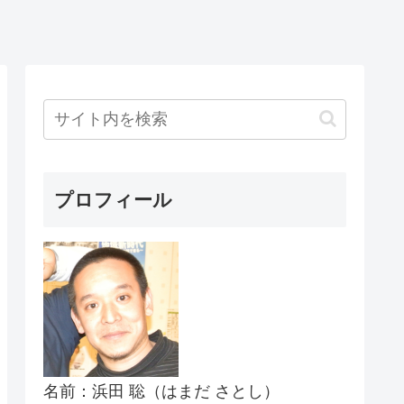
プロフィール
名前：浜田 聡（はまだ さとし）