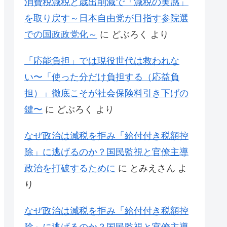
消費税減税と歳出削減で「減税の実感」
を取り戻す～日本自由党が目指す参院選
での国政政党化～
に
どぶろく
より
「応能負担」では現役世代は救われな
い〜「使った分だけ負担する（応益負
担）」徹底こそが社会保険料引き下げの
鍵〜
に
どぶろく
より
なぜ政治は減税を拒み「給付付き税額控
除」に逃げるのか？国民監視と官僚主導
政治を打破するために
に
とみえさん
よ
り
なぜ政治は減税を拒み「給付付き税額控