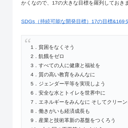
かくなので、17の大きな目標を羅列しておき
SDGs（持続可能な開発目標）17の目標&16
1．貧困をなくそう
2．飢餓をゼロ
3．すべての人に健康と福祉を
4．質の高い教育をみんなに
5．ジェンダー平等を実現しよう
6．安全な水とトイレを世界中に
7．エネルギーをみんなに そしてクリーン
8．働きがいも経済成長も
9．産業と技術革新の基盤をつくろう