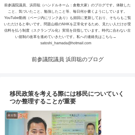
前参議院議員、浜田聡（ハンドルネーム：倉敷大家）のブログです。体験した
こと、気づいたこと、勉強したこと等、毎日何か書くようにしています。
YouTube動画（ページ内にリンクあり）も頻回に更新しており、そちらもご覧
いただけると幸いです。問題山積のNHKを正常化するため、見たい人だけが受
信料を払う制度（スクランブル化）実現を目指しています。時代に合わない古
い規制の改革を進めていきたいです。私への連絡先はこちら→
satoshi_hamada@hotmail.com
前参議院議員 浜田聡のブログ
移民政策を考える際には移民についていく
つか整理することが重要
未分類