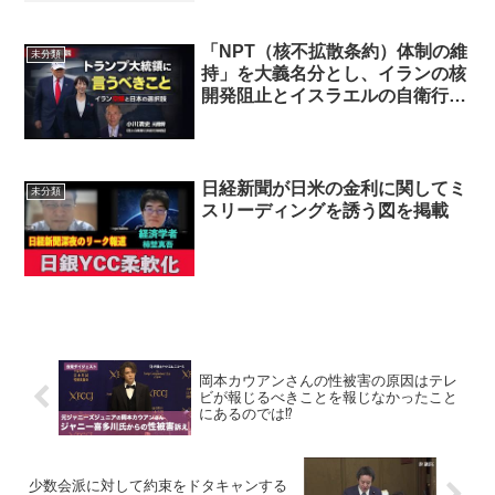
「NPT（核不拡散条約）体制の維
未分類
持」を大義名分とし、イランの核
開発阻止とイスラエルの自衛行動
を肯定すべき！
日経新聞が日米の金利に関してミ
未分類
スリーディングを誘う図を掲載
岡本カウアンさんの性被害の原因はテレ
ビが報じるべきことを報じなかったこと
にあるのでは⁉
少数会派に対して約束をドタキャンする