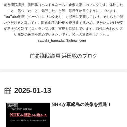
前参議院議員、浜田聡（ハンドルネーム：倉敷大家）のブログです。体験した
こと、気づいたこと、勉強したこと等、毎日何か書くようにしています。
YouTube動画（ページ内にリンクあり）も頻回に更新しており、そちらもご覧
いただけると幸いです。問題山積のNHKを正常化するため、見たい人だけが受
信料を払う制度（スクランブル化）実現を目指しています。時代に合わない古
い規制の改革を進めていきたいです。私への連絡先はこちら→
satoshi_hamada@hotmail.com
前参議院議員 浜田聡のブログ
2025-01-13
NHKが軍艦島の映像を捏造！
未分類