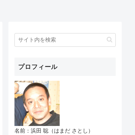
プロフィール
名前：浜田 聡（はまだ さとし）