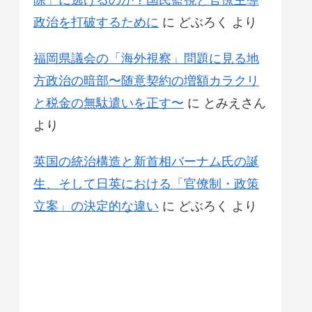
除」に逃げるのか？国民監視と官僚主導
政治を打破するために
に
どぶろく
より
福岡県議会の「海外視察」問題に見る地
方政治の暗部〜随意契約の増額カラクリ
と税金の無駄遣いを正す〜
に
とみえさん
より
英国の統治構造と新首相バーナム氏の誕
生、そして日英における「官僚制・政策
立案」の決定的な違い
に
どぶろく
より