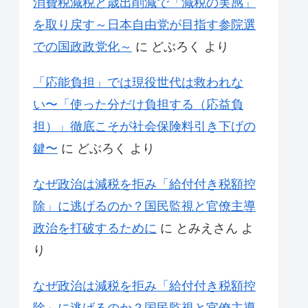
消費税減税と歳出削減で「減税の実感」
を取り戻す～日本自由党が目指す参院選
での国政政党化～
に
どぶろく
より
「応能負担」では現役世代は救われな
い〜「使った分だけ負担する（応益負
担）」徹底こそが社会保険料引き下げの
鍵〜
に
どぶろく
より
なぜ政治は減税を拒み「給付付き税額控
除」に逃げるのか？国民監視と官僚主導
政治を打破するために
に
とみえさん
よ
り
なぜ政治は減税を拒み「給付付き税額控