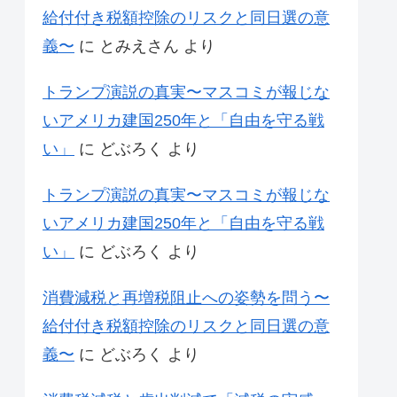
給付付き税額控除のリスクと同日選の意
義〜
に
とみえさん
より
トランプ演説の真実〜マスコミが報じな
いアメリカ建国250年と「自由を守る戦
い」
に
どぶろく
より
トランプ演説の真実〜マスコミが報じな
いアメリカ建国250年と「自由を守る戦
い」
に
どぶろく
より
消費減税と再増税阻止への姿勢を問う〜
給付付き税額控除のリスクと同日選の意
義〜
に
どぶろく
より