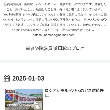
前参議院議員、浜田聡（ハンドルネーム：倉敷大家）のブログです。体験した
こと、気づいたこと、勉強したこと等、毎日何か書くようにしています。
YouTube動画（ページ内にリンクあり）も頻回に更新しており、そちらもご覧
いただけると幸いです。問題山積のNHKを正常化するため、見たい人だけが受
信料を払う制度（スクランブル化）実現を目指しています。時代に合わない古
い規制の改革を進めていきたいです。私への連絡先はこちら→
satoshi_hamada@hotmail.com
前参議院議員 浜田聡のブログ
2025-01-03
ロシアがモルドバへのガス供給停
未分類
止