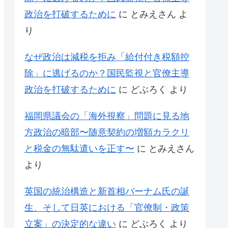
政治を打破するために
に
とみえさん
よ
り
なぜ政治は減税を拒み「給付付き税額控
除」に逃げるのか？国民監視と官僚主導
政治を打破するために
に
どぶろく
より
福岡県議会の「海外視察」問題に見る地
方政治の暗部〜随意契約の増額カラクリ
と税金の無駄遣いを正す〜
に
とみえさん
より
英国の統治構造と新首相バーナム氏の誕
生、そして日英における「官僚制・政策
立案」の決定的な違い
に
どぶろく
より