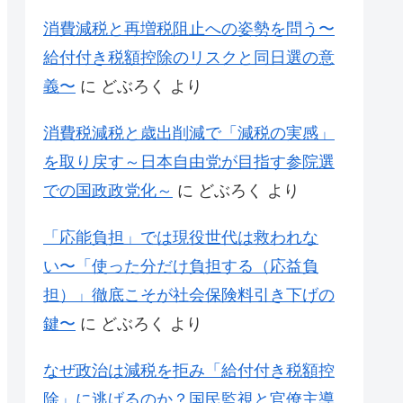
消費減税と再増税阻止への姿勢を問う〜
給付付き税額控除のリスクと同日選の意
義〜
に
どぶろく
より
消費税減税と歳出削減で「減税の実感」
を取り戻す～日本自由党が目指す参院選
での国政政党化～
に
どぶろく
より
「応能負担」では現役世代は救われな
い〜「使った分だけ負担する（応益負
担）」徹底こそが社会保険料引き下げの
鍵〜
に
どぶろく
より
なぜ政治は減税を拒み「給付付き税額控
除」に逃げるのか？国民監視と官僚主導