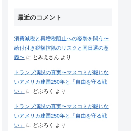
最近のコメント
消費減税と再増税阻止への姿勢を問う〜
給付付き税額控除のリスクと同日選の意
義〜
に
とみえさん
より
トランプ演説の真実〜マスコミが報じな
いアメリカ建国250年と「自由を守る戦
い」
に
どぶろく
より
トランプ演説の真実〜マスコミが報じな
いアメリカ建国250年と「自由を守る戦
い」
に
どぶろく
より