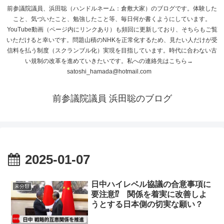
前参議院議員、浜田聡（ハンドルネーム：倉敷大家）のブログです。体験した
こと、気づいたこと、勉強したこと等、毎日何か書くようにしています。
YouTube動画（ページ内にリンクあり）も頻回に更新しており、そちらもご覧
いただけると幸いです。問題山積のNHKを正常化するため、見たい人だけが受
信料を払う制度（スクランブル化）実現を目指しています。時代に合わない古
い規制の改革を進めていきたいです。私への連絡先はこちら→
satoshi_hamada@hotmail.com
前参議院議員 浜田聡のブログ
2025-01-07
日中ハイレベル協議の合意事項に
未分類
要注意⁉ 関係を着実に改善しよ
うとする日本側の切実な願い？