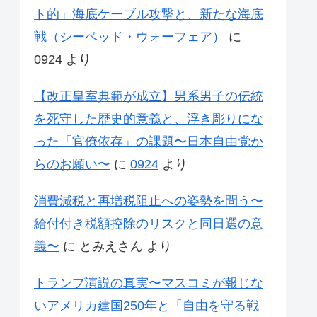
ト的」海底ケーブル攻撃と、新たな海底
戦（シーベッド・ウォーフェア）
に
0924
より
【改正皇室典範が成立】男系男子の伝統
を死守した歴史的意義と、浮き彫りにな
った「官僚依存」の課題〜日本自由党か
らのお願い〜
に
0924
より
消費減税と再増税阻止への姿勢を問う〜
給付付き税額控除のリスクと同日選の意
義〜
に
とみえさん
より
トランプ演説の真実〜マスコミが報じな
いアメリカ建国250年と「自由を守る戦