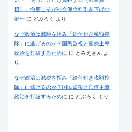
い〜「使った分だけ負担する（応益負
担）」徹底こそが社会保険料引き下げの
鍵〜
に
どぶろく
より
なぜ政治は減税を拒み「給付付き税額控
除」に逃げるのか？国民監視と官僚主導
政治を打破するために
に
とみえさん
よ
り
なぜ政治は減税を拒み「給付付き税額控
除」に逃げるのか？国民監視と官僚主導
政治を打破するために
に
どぶろく
より