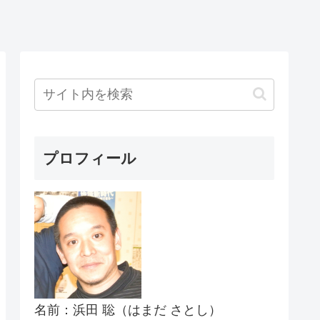
プロフィール
名前：浜田 聡（はまだ さとし）