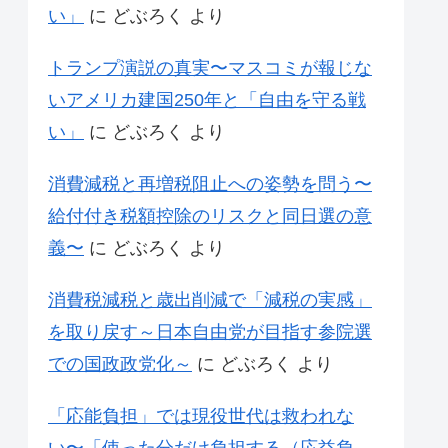
い」
に
どぶろく
より
トランプ演説の真実〜マスコミが報じな
いアメリカ建国250年と「自由を守る戦
い」
に
どぶろく
より
消費減税と再増税阻止への姿勢を問う〜
給付付き税額控除のリスクと同日選の意
義〜
に
どぶろく
より
消費税減税と歳出削減で「減税の実感」
を取り戻す～日本自由党が目指す参院選
での国政政党化～
に
どぶろく
より
「応能負担」では現役世代は救われな