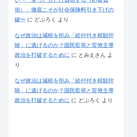
い〜「使った分だけ負担する（応益負
担）」徹底こそが社会保険料引き下げの
鍵〜
に
どぶろく
より
なぜ政治は減税を拒み「給付付き税額控
除」に逃げるのか？国民監視と官僚主導
政治を打破するために
に
とみえさん
よ
り
なぜ政治は減税を拒み「給付付き税額控
除」に逃げるのか？国民監視と官僚主導
政治を打破するために
に
どぶろく
より