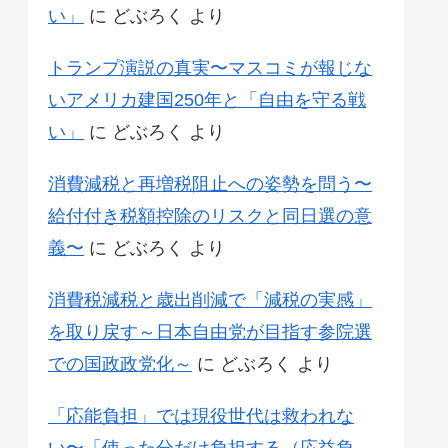
い」
に
どぶろく
より
トランプ演説の真実〜マスコミが報じな
いアメリカ建国250年と「自由を守る戦
い」
に
どぶろく
より
消費減税と再増税阻止への姿勢を問う〜
給付付き税額控除のリスクと同日選の意
義〜
に
どぶろく
より
消費税減税と歳出削減で「減税の実感」
を取り戻す～日本自由党が目指す参院選
での国政政党化～
に
どぶろく
より
「応能負担」では現役世代は救われな