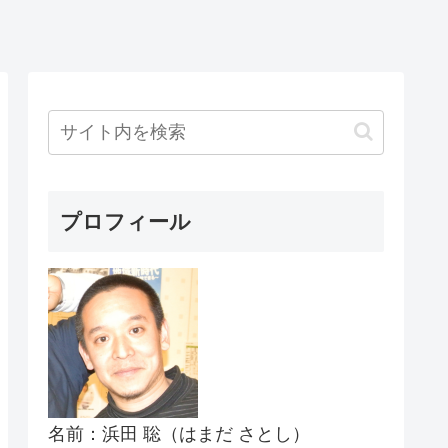
プロフィール
名前：浜田 聡（はまだ さとし）