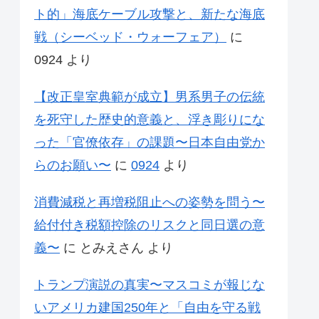
ト的」海底ケーブル攻撃と、新たな海底
戦（シーベッド・ウォーフェア）
に
0924
より
【改正皇室典範が成立】男系男子の伝統
を死守した歴史的意義と、浮き彫りにな
った「官僚依存」の課題〜日本自由党か
らのお願い〜
に
0924
より
消費減税と再増税阻止への姿勢を問う〜
給付付き税額控除のリスクと同日選の意
義〜
に
とみえさん
より
トランプ演説の真実〜マスコミが報じな
いアメリカ建国250年と「自由を守る戦