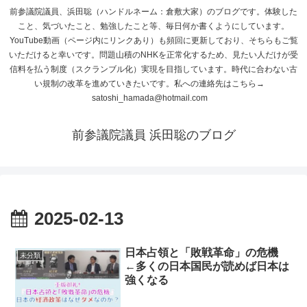
前参議院議員、浜田聡（ハンドルネーム：倉敷大家）のブログです。体験した
こと、気づいたこと、勉強したこと等、毎日何か書くようにしています。
YouTube動画（ページ内にリンクあり）も頻回に更新しており、そちらもご覧
いただけると幸いです。問題山積のNHKを正常化するため、見たい人だけが受
信料を払う制度（スクランブル化）実現を目指しています。時代に合わない古
い規制の改革を進めていきたいです。私への連絡先はこちら→
satoshi_hamada@hotmail.com
前参議院議員 浜田聡のブログ
2025-02-13
日本占領と「敗戦革命」の危機
未分類
←多くの日本国民が読めば日本は
強くなる