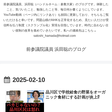
前参議院議員、浜田聡（ハンドルネーム：倉敷大家）のブログです。体験した
こと、気づいたこと、勉強したこと等、毎日何か書くようにしています。
YouTube動画（ページ内にリンクあり）も頻回に更新しており、そちらもご覧
いただけると幸いです。問題山積のNHKを正常化するため、見たい人だけが受
信料を払う制度（スクランブル化）実現を目指しています。時代に合わない古
い規制の改革を進めていきたいです。私への連絡先はこちら→
satoshi_hamada@hotmail.com
前参議院議員 浜田聡のブログ
2025-02-10
品川区で学校給食の野菜をオーガ
未分類
ニック食材にする計画が炎上⁉