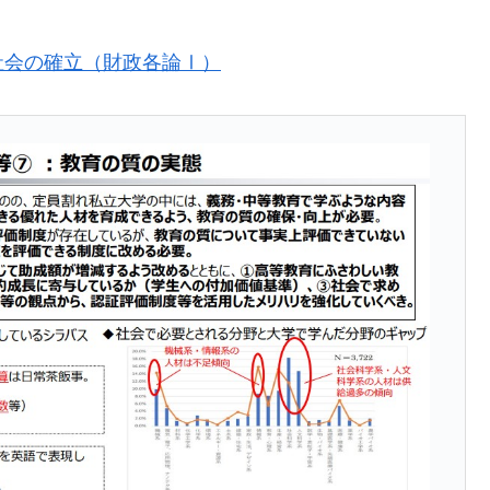
社会の確立（財政各論Ⅰ）