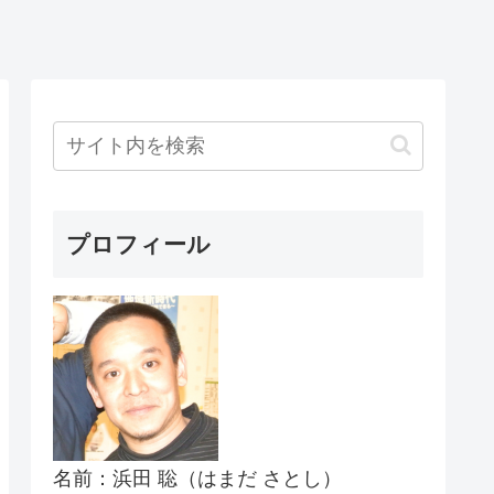
プロフィール
名前：浜田 聡（はまだ さとし）