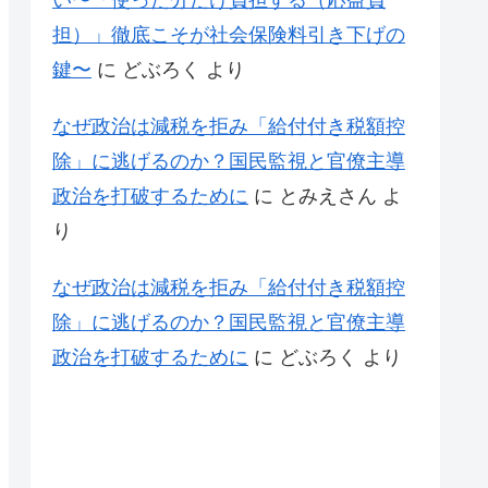
い〜「使った分だけ負担する（応益負
担）」徹底こそが社会保険料引き下げの
鍵〜
に
どぶろく
より
なぜ政治は減税を拒み「給付付き税額控
除」に逃げるのか？国民監視と官僚主導
政治を打破するために
に
とみえさん
よ
り
なぜ政治は減税を拒み「給付付き税額控
除」に逃げるのか？国民監視と官僚主導
政治を打破するために
に
どぶろく
より