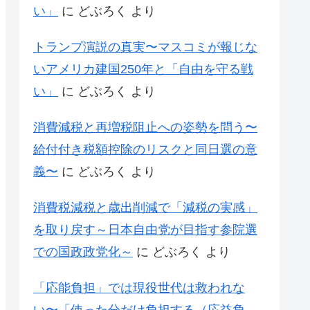
い」
に
どぶろく
より
トランプ演説の真実〜マスコミが報じな
いアメリカ建国250年と「自由を守る戦
い」
に
どぶろく
より
消費減税と再増税阻止への姿勢を問う〜
給付付き税額控除のリスクと同日選の意
義〜
に
どぶろく
より
消費税減税と歳出削減で「減税の実感」
を取り戻す～日本自由党が目指す参院選
での国政政党化～
に
どぶろく
より
「応能負担」では現役世代は救われな