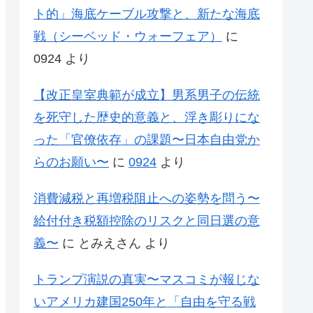
ト的」海底ケーブル攻撃と、新たな海底
戦（シーベッド・ウォーフェア）
に
0924
より
【改正皇室典範が成立】男系男子の伝統
を死守した歴史的意義と、浮き彫りにな
った「官僚依存」の課題〜日本自由党か
らのお願い〜
に
0924
より
消費減税と再増税阻止への姿勢を問う〜
給付付き税額控除のリスクと同日選の意
義〜
に
とみえさん
より
トランプ演説の真実〜マスコミが報じな
いアメリカ建国250年と「自由を守る戦