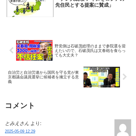
先住民とする提案に賛成」
野党側は石破茂総理のままで参院選を迎
えたいので、石破茂氏は文春砲を食らっ
ても大丈夫？
自治労と自治労連から国民を守る党が東
京都議会議員選挙に候補者を擁立する意
義
コメント
とみえさん
より:
2025-05-09 12:29