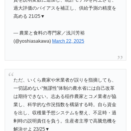
過大評価のバイアスを補正し、供給予測の精度を
高める 21/25▼
— 農業と食料の専門家／浅川芳裕
(@yoshiasakawa)
March 22, 2025
ただ、いくら農家や米業者が誤りを指摘しても、
一切認めない“無謬性”体制の農水省には自己改革
は期待できない。志ある稲作農家とコメ業者が協
業し、科学的な作況指数を構築する時。自ら資金
を出し、収穫量予想システムを整え、不足時・過
剰時の説明責任を負う。生産者主導で高騰危機を
解決せよ 23/25▼