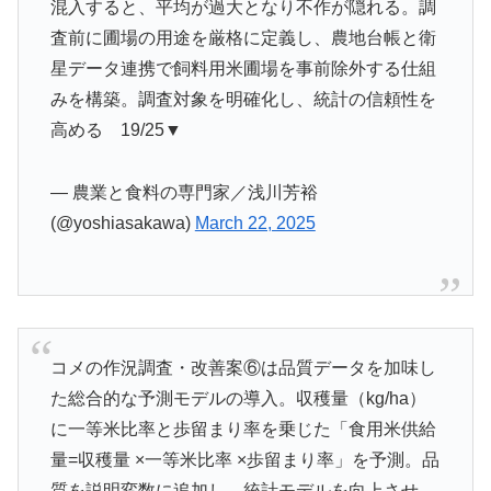
混入すると、平均が過大となり不作が隠れる。調
査前に圃場の用途を厳格に定義し、農地台帳と衛
星データ連携で飼料用米圃場を事前除外する仕組
みを構築。調査対象を明確化し、統計の信頼性を
高める 19/25▼
— 農業と食料の専門家／浅川芳裕
(@yoshiasakawa)
March 22, 2025
コメの作況調査・改善案⑥は品質データを加味し
た総合的な予測モデルの導入。収穫量（kg/ha）
に一等米比率と歩留まり率を乗じた「食用米供給
量=収穫量 ×一等米比率 ×歩留まり率」を予測。品
質を説明変数に追加し、統計モデルを向上させ、