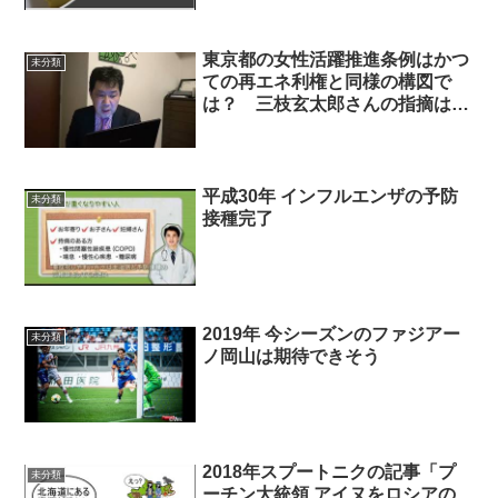
関する質問主意書 ←浜田聡提出
東京都の女性活躍推進条例はかつ
未分類
ての再エネ利権と同様の構図で
は？ 三枝玄太郎さんの指摘は重
要！
平成30年 インフルエンザの予防
未分類
接種完了
2019年 今シーズンのファジアー
未分類
ノ岡山は期待できそう
2018年スプートニクの記事「プ
未分類
ーチン大統領 アイヌをロシアの