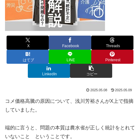
X
Facebook
Threads
はてブ
LINE
Pinterest
LinkedIn
コピー
2025.05.08
2025.05.09
コメ価格高騰の原因について、浅川芳裕さんがX上で指摘
していました。
端的に言うと、問題の本質は農水省が正しく統計をとれて
いないこと ということです。