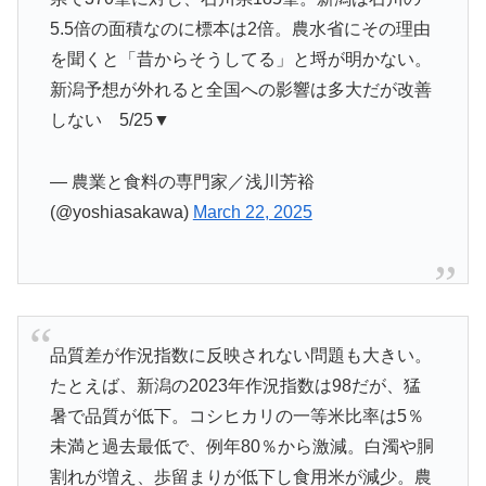
5.5倍の面積なのに標本は2倍。農水省にその理由
を聞くと「昔からそうしてる」と埒が明かない。
新潟予想が外れると全国への影響は多大だが改善
しない 5/25▼
— 農業と食料の専門家／浅川芳裕
(@yoshiasakawa)
March 22, 2025
品質差が作況指数に反映されない問題も大きい。
たとえば、新潟の2023年作況指数は98だが、猛
暑で品質が低下。コシヒカリの一等米比率は5％
未満と過去最低で、例年80％から激減。白濁や胴
割れが増え、歩留まりが低下し食用米が減少。農