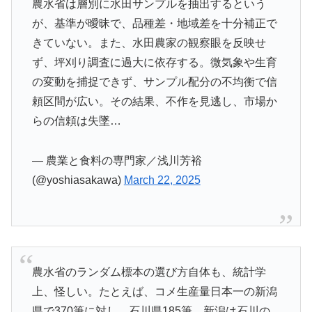
農水省は層別に水田サンプルを抽出するという
が、基準が曖昧で、品種差・地域差を十分補正で
きていない。また、水田農家の観察眼を反映せ
ず、坪刈り調査に過大に依存する。微気象や生育
の変動を捕捉できず、サンプル配分の不均衡で信
頼区間が広い。その結果、不作を見逃し、市場か
らの信頼は失墜…
— 農業と食料の専門家／浅川芳裕
(@yoshiasakawa)
March 22, 2025
農水省のランダム標本の選び方自体も、統計学
上、怪しい。たとえば、コメ生産量日本一の新潟
県で370筆に対し、石川県185筆。新潟は石川の