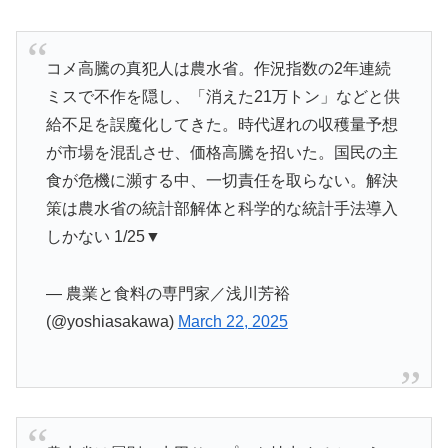
コメ高騰の真犯人は農水省。作況指数の2年連続
ミスで不作を隠し、「消えた21万トン」などと供
給不足を誤魔化してきた。時代遅れの収穫量予想
が市場を混乱させ、価格高騰を招いた。国民の主
食が危機に瀕する中、一切責任を取らない。解決
策は農水省の統計部解体と科学的な統計手法導入
しかない 1/25▼
— 農業と食料の専門家／浅川芳裕
(@yoshiasakawa)
March 22, 2025