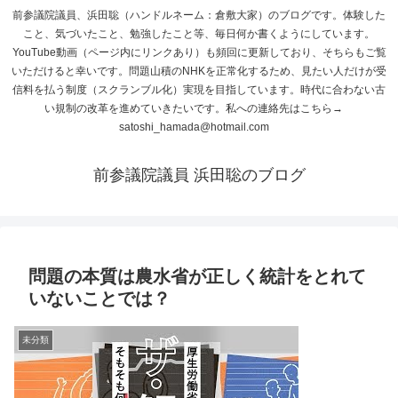
前参議院議員、浜田聡（ハンドルネーム：倉敷大家）のブログです。体験した
こと、気づいたこと、勉強したこと等、毎日何か書くようにしています。
YouTube動画（ページ内にリンクあり）も頻回に更新しており、そちらもご覧
いただけると幸いです。問題山積のNHKを正常化するため、見たい人だけが受
信料を払う制度（スクランブル化）実現を目指しています。時代に合わない古
い規制の改革を進めていきたいです。私への連絡先はこちら→
satoshi_hamada@hotmail.com
前参議院議員 浜田聡のブログ
問題の本質は農水省が正しく統計をとれて
いないことでは？
未分類