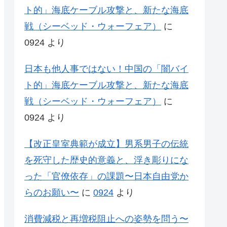
ト的」海底ケーブル攻撃と、新たな海底
戦（シーベッド・ウォーフェア）
に
0924
より
日本も他人事ではない！中国の「闇バイ
ト的」海底ケーブル攻撃と、新たな海底
戦（シーベッド・ウォーフェア）
に
0924
より
【改正皇室典範が成立】男系男子の伝統
を死守した歴史的意義と、浮き彫りにな
った「官僚依存」の課題〜日本自由党か
らのお願い〜
に
0924
より
消費減税と再増税阻止への姿勢を問う〜