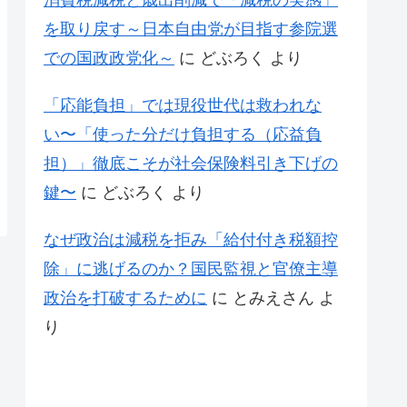
消費税減税と歳出削減で「減税の実感」
を取り戻す～日本自由党が目指す参院選
での国政政党化～
に
どぶろく
より
「応能負担」では現役世代は救われな
い〜「使った分だけ負担する（応益負
担）」徹底こそが社会保険料引き下げの
鍵〜
に
どぶろく
より
なぜ政治は減税を拒み「給付付き税額控
除」に逃げるのか？国民監視と官僚主導
政治を打破するために
に
とみえさん
よ
り