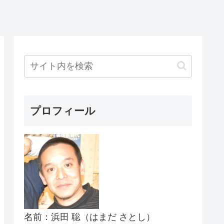
プロフィール
名前：浜田 聡（はまだ さとし）