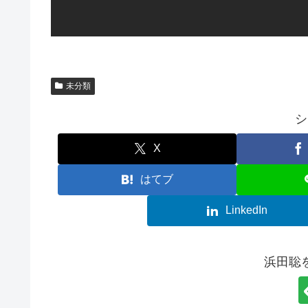
未分類
シ
X
はてブ
LinkedIn
浜田聡