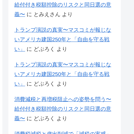
給付付き税額控除のリスクと同日選の意
義〜
に
とみえさん
より
トランプ演説の真実〜マスコミが報じな
いアメリカ建国250年と「自由を守る戦
い」
に
どぶろく
より
トランプ演説の真実〜マスコミが報じな
いアメリカ建国250年と「自由を守る戦
い」
に
どぶろく
より
消費減税と再増税阻止への姿勢を問う〜
給付付き税額控除のリスクと同日選の意
義〜
に
どぶろく
より