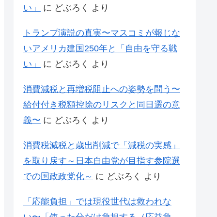
い」
に
どぶろく
より
トランプ演説の真実〜マスコミが報じな
いアメリカ建国250年と「自由を守る戦
い」
に
どぶろく
より
消費減税と再増税阻止への姿勢を問う〜
給付付き税額控除のリスクと同日選の意
義〜
に
どぶろく
より
消費税減税と歳出削減で「減税の実感」
を取り戻す～日本自由党が目指す参院選
での国政政党化～
に
どぶろく
より
「応能負担」では現役世代は救われな