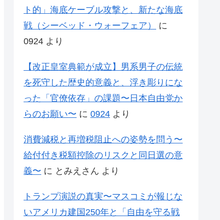
ト的」海底ケーブル攻撃と、新たな海底
戦（シーベッド・ウォーフェア）
に
0924
より
【改正皇室典範が成立】男系男子の伝統
を死守した歴史的意義と、浮き彫りにな
った「官僚依存」の課題〜日本自由党か
らのお願い〜
に
0924
より
消費減税と再増税阻止への姿勢を問う〜
給付付き税額控除のリスクと同日選の意
義〜
に
とみえさん
より
トランプ演説の真実〜マスコミが報じな
いアメリカ建国250年と「自由を守る戦