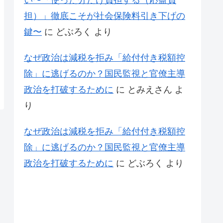
い〜「使った分だけ負担する（応益負
担）」徹底こそが社会保険料引き下げの
鍵〜
に
どぶろく
より
なぜ政治は減税を拒み「給付付き税額控
除」に逃げるのか？国民監視と官僚主導
政治を打破するために
に
とみえさん
よ
り
なぜ政治は減税を拒み「給付付き税額控
除」に逃げるのか？国民監視と官僚主導
政治を打破するために
に
どぶろく
より