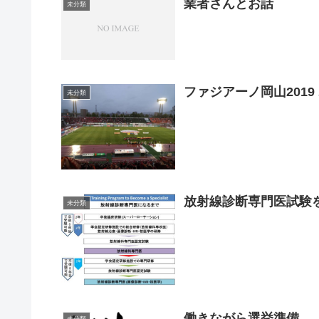
業者さんとお話
未分類
ファジアーノ岡山2019 
未分類
放射線診断専門医試験
未分類
働きながら選挙準備