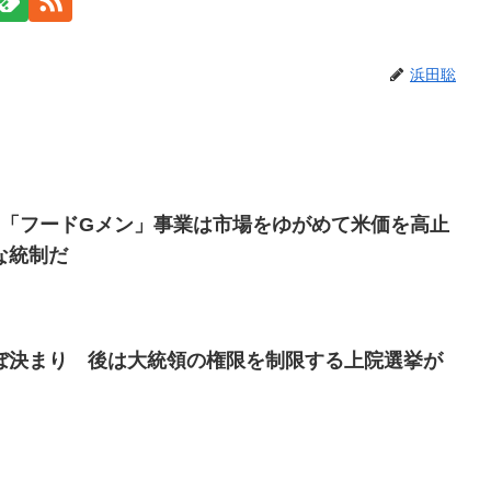
浜田聡
る「フードGメン」事業は市場をゆがめて米価を高止
な統制だ
ぼ決まり 後は大統領の権限を制限する上院選挙が