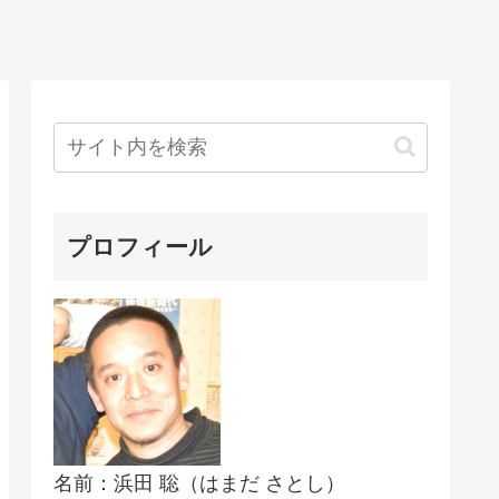
プロフィール
名前：浜田 聡（はまだ さとし）