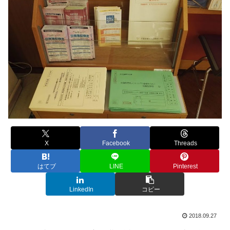
X
Facebook
Threads
はてブ
LINE
Pinterest
LinkedIn
コピー
2018.09.27