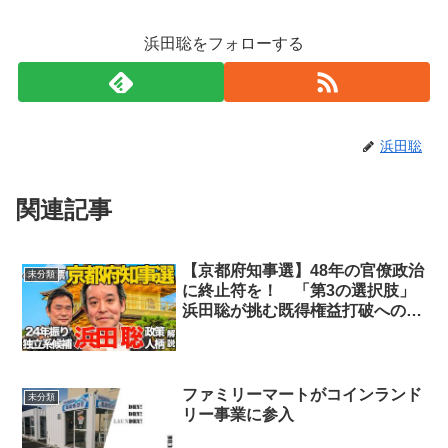
浜田聡をフォローする
浜田聡
関連記事
【京都府知事選】48年の官僚政治
未分類
に終止符を！ 「第3の選択肢」
浜田聡が挑む既得権益打破への希
望
ファミリーマートがコインランド
未分類
リー事業に参入