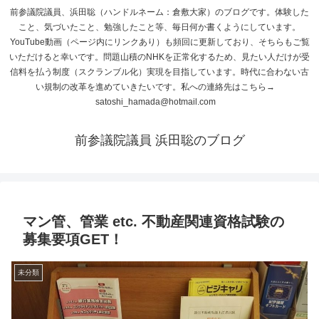
前参議院議員、浜田聡（ハンドルネーム：倉敷大家）のブログです。体験した
こと、気づいたこと、勉強したこと等、毎日何か書くようにしています。
YouTube動画（ページ内にリンクあり）も頻回に更新しており、そちらもご覧
いただけると幸いです。問題山積のNHKを正常化するため、見たい人だけが受
信料を払う制度（スクランブル化）実現を目指しています。時代に合わない古
い規制の改革を進めていきたいです。私への連絡先はこちら→
satoshi_hamada@hotmail.com
前参議院議員 浜田聡のブログ
マン管、管業 etc. 不動産関連資格試験の
募集要項GET！
未分類