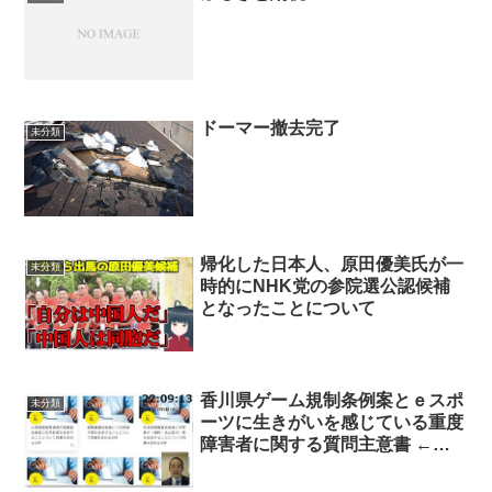
ドーマー撤去完了
未分類
帰化した日本人、原田優美氏が一
未分類
時的にNHK党の参院選公認候補
となったことについて
香川県ゲーム規制条例案とｅスポ
未分類
ーツに生きがいを感じている重度
障害者に関する質問主意書 ←浜
田聡提出