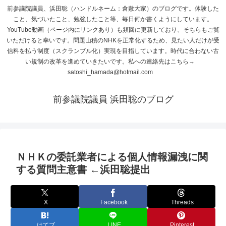
前参議院議員、浜田聡（ハンドルネーム：倉敷大家）のブログです。体験した
こと、気づいたこと、勉強したこと等、毎日何か書くようにしています。
YouTube動画（ページ内にリンクあり）も頻回に更新しており、そちらもご覧
いただけると幸いです。問題山積のNHKを正常化するため、見たい人だけが受
信料を払う制度（スクランブル化）実現を目指しています。時代に合わない古
い規制の改革を進めていきたいです。私への連絡先はこちら→
satoshi_hamada@hotmail.com
前参議院議員 浜田聡のブログ
ＮＨＫの委託業者による個人情報漏洩に関
する質問主意書 ←浜田聡提出
X
Facebook
Threads
はてブ
LINE
Pinterest