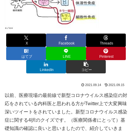
X
Facebook
Threads
はてブ
LINE
Pinterest
LinkedIn
コピー
2021.09.14
2021.09.15
以前、医療現場の最前線で新型コロナウイルス感染症の対
応をされている内科医と思われる方がTwitter上で大変興味
深いツイートをされていました。新型コロナウイルス感染
症に関する4択のクイズです。（医療関係者にとって）基
礎知識の確認に良いと思いましたので、紹介していきま