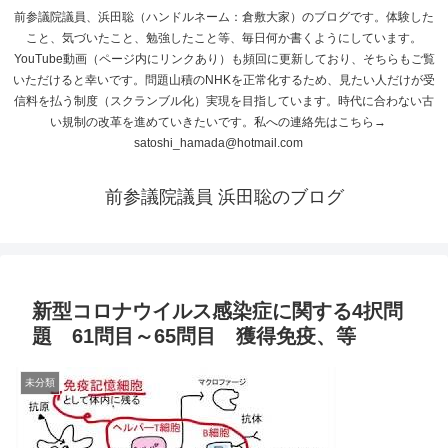
前参議院議員、浜田聡（ハンドルネーム：倉敷大家）のブログです。体験した
こと、気づいたこと、勉強したこと等、毎日何か書くようにしています。
YouTube動画（ページ内にリンクあり）も頻回に更新しており、そちらもご覧
いただけると幸いです。問題山積のNHKを正常化するため、見たい人だけが受
信料を払う制度（スクランブル化）実現を目指しています。時代に合わない古
い規制の改革を進めていきたいです。私への連絡先はこちら→
satoshi_hamada@hotmail.com
前参議院議員 浜田聡のブログ
新型コロナウイルス感染症に関する4択問
題 61問目～65問目 獲得免疫、等
未分類