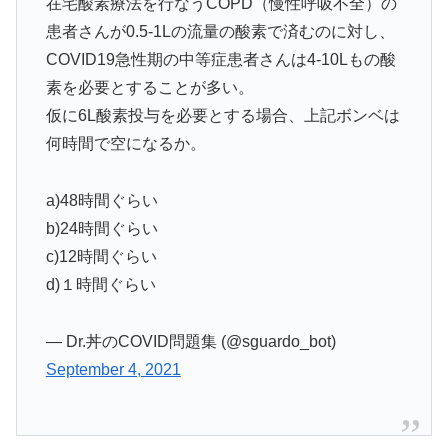
在宅酸素療法を行なうCOPD（慢性呼吸不全）の
患者さんが0.5-1Lの流量の酸素で済むのに対し、
COVID19急性期の中等症患者さんは4-10Lもの酸
素を必要とすることが多い。
仮に6L酸素投与を必要とする場合、上記ボンベは
何時間で空になるか。
a)48時間ぐらい
b)24時間ぐらい
c)12時間ぐらい
d)１時間ぐらい
— Dr.丼のCOVID問題集 (@sguardo_bot)
September 4, 2021