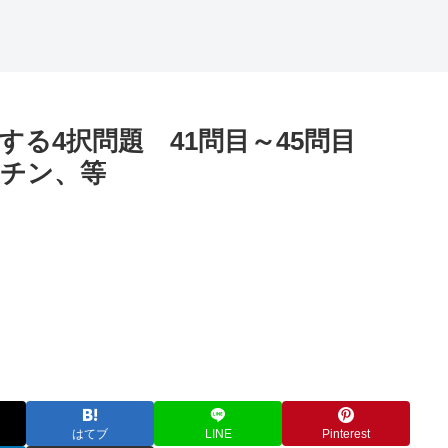
する4択問題 41問目～45問目
チン、等
はてブ
LINE
Pinterest