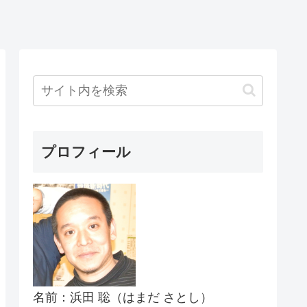
プロフィール
名前：浜田 聡（はまだ さとし）