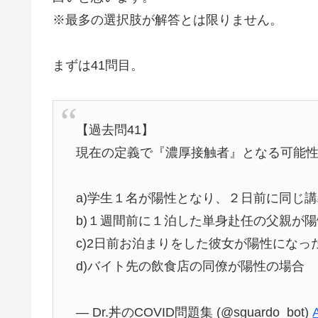
※最多の選択肢が解答とは限りません。
まずは41問目。
【過去問41】
現在の定義で『濃厚接触者』となる可能
a)学生１名が陽性となり、２日前に同じ
b)１週間前に１泊した単身赴任の父親が
c)2日前お泊まりをした彼女が陽性になっ
d)バイト先の飲食店の同僚が陽性の場合
— Dr.丼のCOVID問題集 (@sguardo_bot)