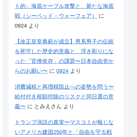
ト的」海底ケーブル攻撃と、新たな海底
戦（シーベッド・ウォーフェア）
に
0924
より
【改正皇室典範が成立】男系男子の伝統
を死守した歴史的意義と、浮き彫りにな
った「官僚依存」の課題〜日本自由党か
らのお願い〜
に
0924
より
消費減税と再増税阻止への姿勢を問う〜
給付付き税額控除のリスクと同日選の意
義〜
に
とみえさん
より
トランプ演説の真実〜マスコミが報じな
いアメリカ建国250年と「自由を守る戦