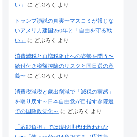
い」
に
どぶろく
より
トランプ演説の真実〜マスコミが報じな
いアメリカ建国250年と「自由を守る戦
い」
に
どぶろく
より
消費減税と再増税阻止への姿勢を問う〜
給付付き税額控除のリスクと同日選の意
義〜
に
どぶろく
より
消費税減税と歳出削減で「減税の実感」
を取り戻す～日本自由党が目指す参院選
での国政政党化～
に
どぶろく
より
「応能負担」では現役世代は救われな