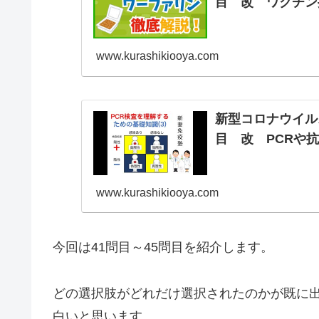
目 改 ワクチン
www.kurashikiooya.com
新型コロナウイル
目 改 PCRや
www.kurashikiooya.com
今回は41問目～45問目を紹介します。
どの選択肢がどれだけ選択されたのかが既に
白いと思います。