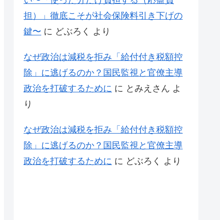
い〜「使った分だけ負担する（応益負
担）」徹底こそが社会保険料引き下げの
鍵〜
に
どぶろく
より
なぜ政治は減税を拒み「給付付き税額控
除」に逃げるのか？国民監視と官僚主導
政治を打破するために
に
とみえさん
よ
り
なぜ政治は減税を拒み「給付付き税額控
除」に逃げるのか？国民監視と官僚主導
政治を打破するために
に
どぶろく
より