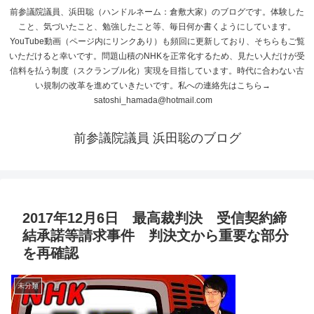
前参議院議員、浜田聡（ハンドルネーム：倉敷大家）のブログです。体験した
こと、気づいたこと、勉強したこと等、毎日何か書くようにしています。
YouTube動画（ページ内にリンクあり）も頻回に更新しており、そちらもご覧
いただけると幸いです。問題山積のNHKを正常化するため、見たい人だけが受
信料を払う制度（スクランブル化）実現を目指しています。時代に合わない古
い規制の改革を進めていきたいです。私への連絡先はこちら→
satoshi_hamada@hotmail.com
前参議院議員 浜田聡のブログ
2017年12月6日 最高裁判決 受信契約締
結承諾等請求事件 判決文から重要な部分
を再確認
未分類