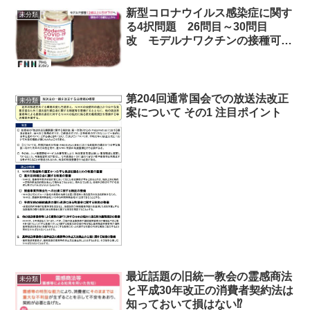
新型コロナウイルス感染症に関す
未分類
る4択問題 26問目～30問目
改 モデルナワクチンの接種可能
年齢引き下げ、等
第204回通常国会での放送法改正
未分類
案について その1 注目ポイント
最近話題の旧統一教会の霊感商法
未分類
と平成30年改正の消費者契約法は
知っておいて損はない⁉