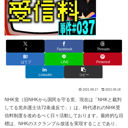
X
Facebook
Threads
はてブ
LINE
Pinterest
LinkedIn
コピー
2021.09.17
2021.09.18
NHK党（旧NHKから国民を守る党、現在は「NHKと裁判
してる党弁護士法72条違反で」）は、時代遅れのNHK受
信料制度を改めるべく日々活動しております。最終的な目
標は、NHKのスクランブル放送を実現することであり、