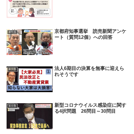
京都府知事選挙 読売新聞アンケ
未分類
ート（質問12個）への回答
法人6期目の決算を無事に迎えら
未分類
れそうです
新型コロナウイルス感染症に関す
未分類
る4択問題 26問目～30問目