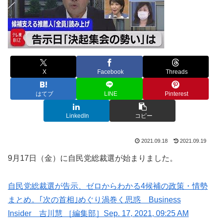
X
Facebook
Threads
はてブ
LINE
Pinterest
LinkedIn
コピー
2021.09.18
2021.09.19
9月17日（金）に自民党総裁選が始まりました。
自民党総裁選が告示、ゼロからわかる4候補の政策・情勢
まとめ。｢次の首相｣めぐり渦巻く思惑 Business
Insider 吉川慧 ［編集部］Sep. 17, 2021, 09:25 AM