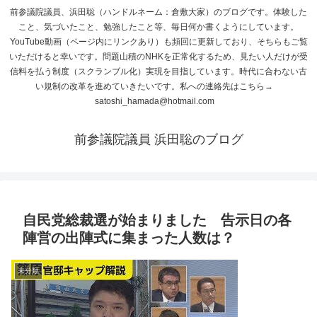
前参議院議員、浜田聡（ハンドルネーム：倉敷大家）のブログです。体験した
こと、気づいたこと、勉強したこと等、毎日何か書くようにしています。
YouTube動画（ページ内にリンクあり）も頻回に更新しており、そちらもご覧
いただけると幸いです。問題山積のNHKを正常化するため、見たい人だけが受
信料を払う制度（スクランブル化）実現を目指しています。時代に合わない古
い規制の改革を進めていきたいです。私への連絡先はこちら→
satoshi_hamada@hotmail.com
前参議院議員 浜田聡のブログ
自民党総裁選が始まりました 告示日の各
陣営の出陣式に集まった人数は？
未分類