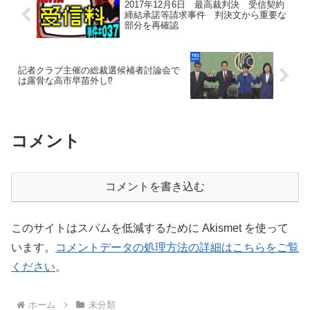
2017年12月6日 最高裁判決 受信契約
締結承諾等請求事件 判決文から重要な
部分を再確認
記者クラブ主催の総裁選候補者討論会で
は露骨な高市早苗外し⁉
コメント
コメントを書き込む
このサイトはスパムを低減するために Akismet を使って
います。
コメントデータの処理方法の詳細はこちらをご覧
ください
。
ホーム
未分類