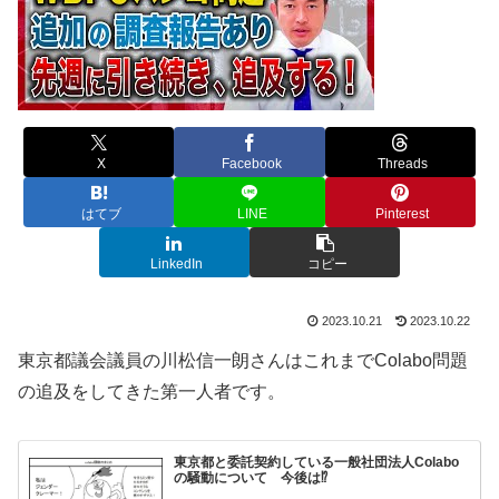
X
Facebook
Threads
はてブ
LINE
Pinterest
LinkedIn
コピー
2023.10.21
2023.10.22
東京都議会議員の川松信一朗さんはこれまでColabo問題
の追及をしてきた第一人者です。
東京都と委託契約している一般社団法人Colabo
の騒動について 今後は⁉