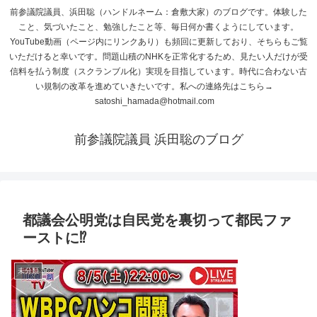
前参議院議員、浜田聡（ハンドルネーム：倉敷大家）のブログです。体験した
こと、気づいたこと、勉強したこと等、毎日何か書くようにしています。
YouTube動画（ページ内にリンクあり）も頻回に更新しており、そちらもご覧
いただけると幸いです。問題山積のNHKを正常化するため、見たい人だけが受
信料を払う制度（スクランブル化）実現を目指しています。時代に合わない古
い規制の改革を進めていきたいです。私への連絡先はこちら→
satoshi_hamada@hotmail.com
前参議院議員 浜田聡のブログ
都議会公明党は自民党を裏切って都民ファ
ーストに⁉
未分類