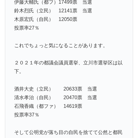
伊藤大輔氏（都フ）17499票 当選
鈴木烈氏（立民） 12141票 当選
木原宏氏（自民） 12050票
投票率27％
これでちょっと気になることがあります。
２０２１年の都議会議員選挙、立川市選挙区は以
下。
酒井大史（立民） 20633票 当選
清水孝治（自民） 20470票 当選
石飛香織（都ファ） 14619票
投票率37％
そして公明党が落ち目の自民を捨てて公然と都民