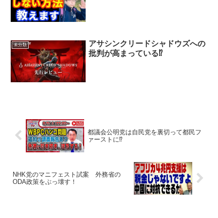
アサシンクリードシャドウズへの
未分類
批判が高まっている⁉
都議会公明党は自民党を裏切って都民フ
ァーストに⁉
NHK党のマニフェスト試案 外務省の
ODA政策をぶっ壊す！