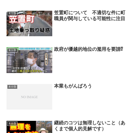
笠置町について 不適切な件に町
未分類
職員が関与している可能性に注目
政府が優越的地位の濫用を要請⁉
未分類
本業もがんばろう
未分類
継続のコツは無理しないこと（あ
未分類
くまで個人的見解です）