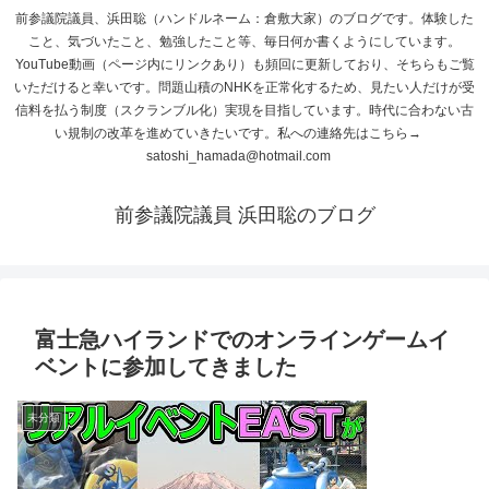
前参議院議員、浜田聡（ハンドルネーム：倉敷大家）のブログです。体験した
こと、気づいたこと、勉強したこと等、毎日何か書くようにしています。
YouTube動画（ページ内にリンクあり）も頻回に更新しており、そちらもご覧
いただけると幸いです。問題山積のNHKを正常化するため、見たい人だけが受
信料を払う制度（スクランブル化）実現を目指しています。時代に合わない古
い規制の改革を進めていきたいです。私への連絡先はこちら→
satoshi_hamada@hotmail.com
前参議院議員 浜田聡のブログ
富士急ハイランドでのオンラインゲームイ
ベントに参加してきました
未分類