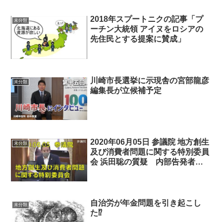
2018年スプートニクの記事「プ
未分類
ーチン大統領 アイヌをロシアの
先住民とする提案に賛成」
川崎市長選挙に示現舎の宮部龍彦
未分類
編集長が立候補予定
2020年06月05日 参議院 地方創生
未分類
及び消費者問題に関する特別委員
会 浜田聡の質疑 内部告発者を
守るために録音録画する権利を認
めるべし!!! テレビ局では「仕込
み」や「ねじ曲げ」が常態化？
自治労が年金問題を引き起こし
未分類
た⁉