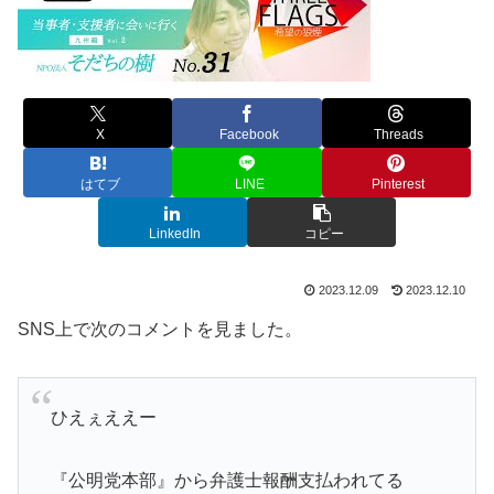
X
Facebook
Threads
はてブ
LINE
Pinterest
LinkedIn
コピー
2023.12.09
2023.12.10
SNS上で次のコメントを見ました。
ひえぇええー
『公明党本部』から弁護士報酬支払われてる