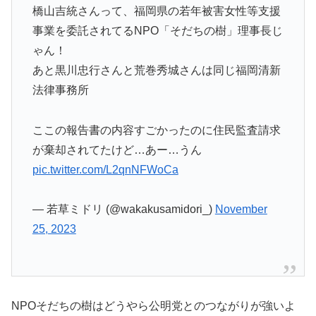
橋山吉統さんって、福岡県の若年被害女性等支援
事業を委託されてるNPO「そだちの樹」理事長じ
ゃん！
あと黒川忠行さんと荒巻秀城さんは同じ福岡清新
法律事務所
ここの報告書の内容すごかったのに住民監査請求
が棄却されてたけど…あー…うん
pic.twitter.com/L2qnNFWoCa
— 若草ミドリ (@wakakusamidori_)
November
25, 2023
NPOそだちの樹はどうやら公明党とのつながりが強いよ