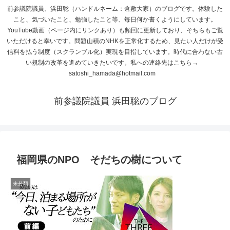
前参議院議員、浜田聡（ハンドルネーム：倉敷大家）のブログです。体験した
こと、気づいたこと、勉強したこと等、毎日何か書くようにしています。
YouTube動画（ページ内にリンクあり）も頻回に更新しており、そちらもご覧
いただけると幸いです。問題山積のNHKを正常化するため、見たい人だけが受
信料を払う制度（スクランブル化）実現を目指しています。時代に合わない古
い規制の改革を進めていきたいです。私への連絡先はこちら→
satoshi_hamada@hotmail.com
前参議院議員 浜田聡のブログ
福岡県のNPO そだちの樹について
未分類