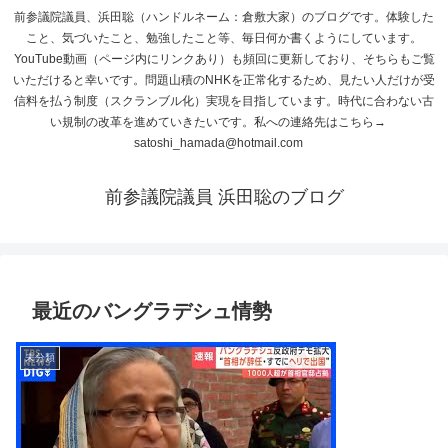
前参議院議員、浜田聡（ハンドルネーム：倉敷大家）のブログです。体験した
こと、気づいたこと、勉強したこと等、毎日何か書くようにしています。
YouTube動画（ページ内にリンクあり）も頻回に更新しており、そちらもご覧
いただけると幸いです。問題山積のNHKを正常化するため、見たい人だけが受
信料を払う制度（スクランブル化）実現を目指しています。時代に合わない古
い規制の改革を進めていきたいです。私への連絡先はこちら→
satoshi_hamada@hotmail.com
前参議院議員 浜田聡のブログ
最近のバングラデシュ情勢
未分類