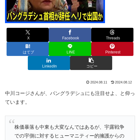
X
Facebook
Threads
はてブ
LINE
Pinterest
LinkedIn
コピー
2024.08.11
2024.08.12
中川コージさんが、バングラデシュにも注目せよ、と仰っ
ています。
株価暴落も中東も大変なんではあるが、宇露戦争
での宇側に対するヒューマニティー的擁護からの