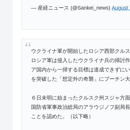
— 産経ニュース (@Sankei_news)
August 
ウクライナ軍が開始したロシア西部クル
ロシア軍は侵入したウクライナ兵の掃討
ア国内から一掃する目標は達成できずに
を突破した「想定外の奇襲」にプーチン
６日未明に始まったクルスク州スジャ方
国防省軍事政治総局のアラウジノフ副局
ことを認めた。（以下略）