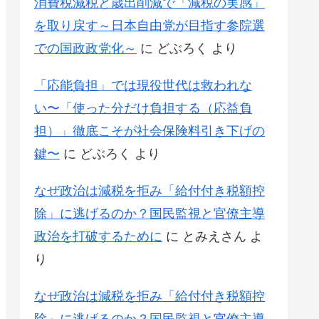
消費税減税と歳出削減で「減税の実感」
を取り戻す～日本自由党が目指す参院選
での国政政党化～
に
どぶろく
より
「応能負担」では現役世代は救われな
い〜「使った分だけ負担する（応益負
担）」徹底こそが社会保険料引き下げの
鍵〜
に
どぶろく
より
なぜ政治は減税を拒み「給付付き税額控
除」に逃げるのか？国民監視と官僚主導
政治を打破するために
に
とみえさん
よ
り
なぜ政治は減税を拒み「給付付き税額控