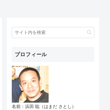
プロフィール
名前：浜田 聡（はまだ さとし）