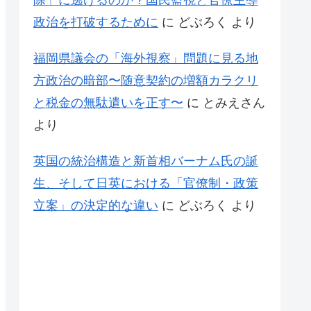
除」に逃げるのか？国民監視と官僚主導
政治を打破するために
に
どぶろく
より
福岡県議会の「海外視察」問題に見る地
方政治の暗部〜随意契約の増額カラクリ
と税金の無駄遣いを正す〜
に
とみえさん
より
英国の統治構造と新首相バーナム氏の誕
生、そして日英における「官僚制・政策
立案」の決定的な違い
に
どぶろく
より