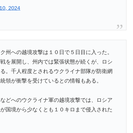
10, 2024
スク州への越境攻撃は１０日で５日目に入った。
作戦を展開し、州内では緊張状態が続くが、ロシ
いる。千人程度とされるウクライナ部隊が防衛網
大統領が衝撃を受けているとの情報もある。
面などへのウクライナ軍の越境攻撃では、ロシア
長が国境から少なくとも１０キロまで侵入された