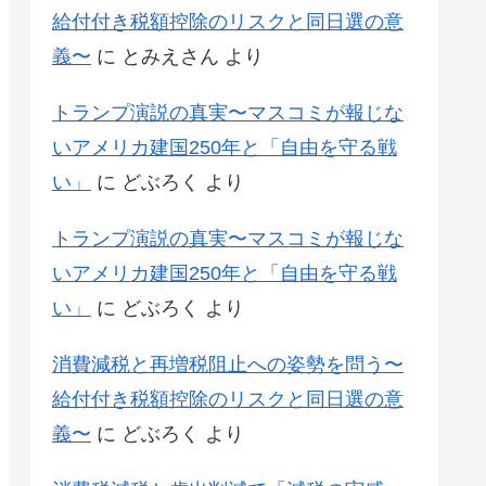
給付付き税額控除のリスクと同日選の意
義〜
に
とみえさん
より
トランプ演説の真実〜マスコミが報じな
いアメリカ建国250年と「自由を守る戦
い」
に
どぶろく
より
トランプ演説の真実〜マスコミが報じな
いアメリカ建国250年と「自由を守る戦
い」
に
どぶろく
より
消費減税と再増税阻止への姿勢を問う〜
給付付き税額控除のリスクと同日選の意
義〜
に
どぶろく
より