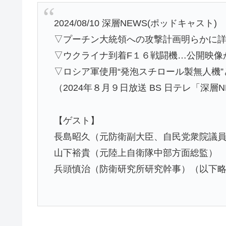
2024/08/10 深層NEWS(ポッドキャスト)
▽プーチン大統領への攻撃計画明らかに
▽ウクライナ到着F１６戦闘機…公開映像
▽ロシア軍使用“発泡スチロール製無人機”
（2024年８月９日放送 BS 日テレ「深層NE
【ゲスト】
長島昭久（元防衛副大臣、自民党衆院議
山下裕貴（元陸上自衛隊中部方面総監）
兵頭慎治（防衛研究所研究幹事）（以下