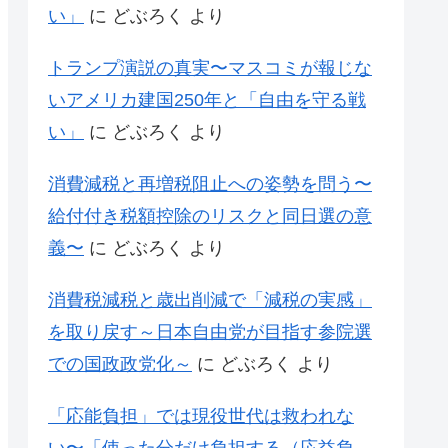
い」
に
どぶろく
より
トランプ演説の真実〜マスコミが報じな
いアメリカ建国250年と「自由を守る戦
い」
に
どぶろく
より
消費減税と再増税阻止への姿勢を問う〜
給付付き税額控除のリスクと同日選の意
義〜
に
どぶろく
より
消費税減税と歳出削減で「減税の実感」
を取り戻す～日本自由党が目指す参院選
での国政政党化～
に
どぶろく
より
「応能負担」では現役世代は救われな