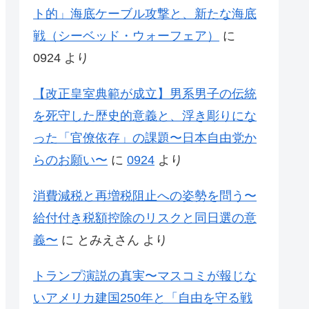
ト的」海底ケーブル攻撃と、新たな海底
戦（シーベッド・ウォーフェア）
に
0924
より
【改正皇室典範が成立】男系男子の伝統
を死守した歴史的意義と、浮き彫りにな
った「官僚依存」の課題〜日本自由党か
らのお願い〜
に
0924
より
消費減税と再増税阻止への姿勢を問う〜
給付付き税額控除のリスクと同日選の意
義〜
に
とみえさん
より
トランプ演説の真実〜マスコミが報じな
いアメリカ建国250年と「自由を守る戦