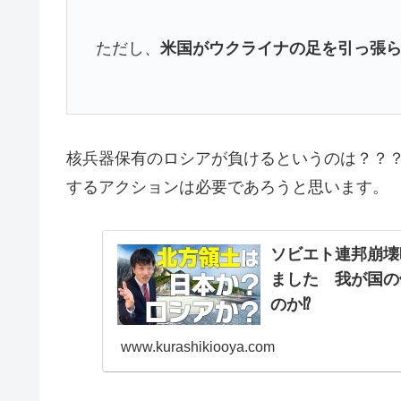
ただし、
米国がウクライナの足を引っ張
核兵器保有のロシアが負けるというのは？？
するアクションは必要であろうと思います。
ソビエト連邦崩壊
ました 我が国の
のか⁉
www.kurashikiooya.com