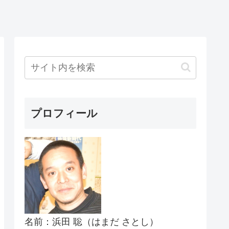
プロフィール
名前：浜田 聡（はまだ さとし）