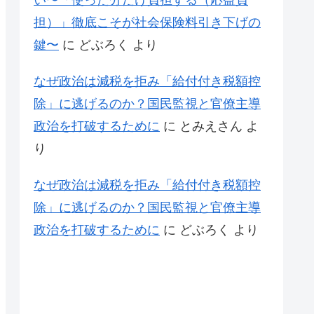
い〜「使った分だけ負担する（応益負
担）」徹底こそが社会保険料引き下げの
鍵〜
に
どぶろく
より
なぜ政治は減税を拒み「給付付き税額控
除」に逃げるのか？国民監視と官僚主導
政治を打破するために
に
とみえさん
よ
り
なぜ政治は減税を拒み「給付付き税額控
除」に逃げるのか？国民監視と官僚主導
政治を打破するために
に
どぶろく
より