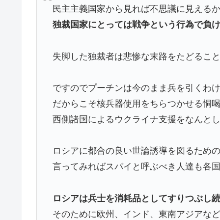
民主主義国家から見れば不思議に見える
独裁国家にとっては戦争という行為で負
失脚した独裁者は悲惨な末路をたどるこ
ですのでプーチンは今のまま兵を引くわ
だからこそ核兵器使用をちらつかせる恫
西側諸国によるウクライナ支援をなんと
ロシアに都合の良い世論誘導を図るため
言ってみればスパイと呼ぶべき人達も各
ロシアは兵士を消耗品としてすりつぶし
そのために欧州、インド、東南アジアな