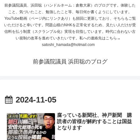
前参議院議員、浜田聡（ハンドルネーム：倉敷大家）のブログです。体験した
こと、気づいたこと、勉強したこと等、毎日何か書くようにしています。
YouTube動画（ページ内にリンクあり）も頻回に更新しており、そちらもご覧
いただけると幸いです。問題山積のNHKを正常化するため、見たい人だけが受
信料を払う制度（スクランブル化）実現を目指しています。時代に合わない古
い規制の改革を進めていきたいです。私への連絡先はこちら→
satoshi_hamada@hotmail.com
前参議院議員 浜田聡のブログ
2024-11-05
腐っている新聞社、神戸新聞 購
未分類
読者の皆様が解約することは国益
となります