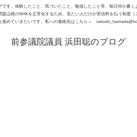
です。体験したこと、気づいたこと、勉強したこと等、毎日何か書くよう
問題山積のNHKを正常化するため、見たい人だけが受信料を払う制度（
進めていきたいです。私への連絡先はこちら→ satoshi_hamada@hotm
前参議院議員 浜田聡のブログ