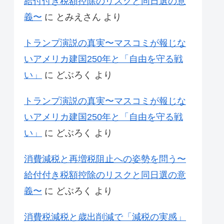
給付付き税額控除のリスクと同日選の意
義〜
に
とみえさん
より
トランプ演説の真実〜マスコミが報じな
いアメリカ建国250年と「自由を守る戦
い」
に
どぶろく
より
トランプ演説の真実〜マスコミが報じな
いアメリカ建国250年と「自由を守る戦
い」
に
どぶろく
より
消費減税と再増税阻止への姿勢を問う〜
給付付き税額控除のリスクと同日選の意
義〜
に
どぶろく
より
消費税減税と歳出削減で「減税の実感」