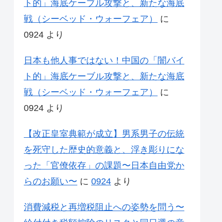
ト的」海底ケーブル攻撃と、新たな海底
戦（シーベッド・ウォーフェア）
に
0924
より
日本も他人事ではない！中国の「闇バイ
ト的」海底ケーブル攻撃と、新たな海底
戦（シーベッド・ウォーフェア）
に
0924
より
【改正皇室典範が成立】男系男子の伝統
を死守した歴史的意義と、浮き彫りにな
った「官僚依存」の課題〜日本自由党か
らのお願い〜
に
0924
より
消費減税と再増税阻止への姿勢を問う〜