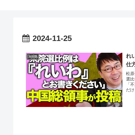
2024-11-25
れ
未分類
仕
松原
選比
「不
だけ