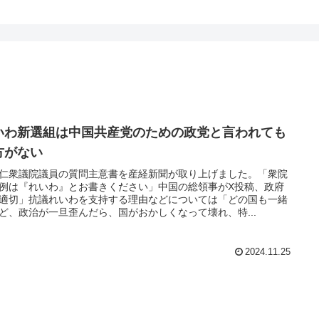
いわ新選組は中国共産党のための政党と言われても
方がない
仁衆議院議員の質問主意書を産経新聞が取り上げました。「衆院
例は『れいわ』とお書きください」中国の総領事がX投稿、政府
適切」抗議れいわを支持する理由などについては「どの国も一緒
ど、政治が一旦歪んだら、国がおかしくなって壊れ、特...
2024.11.25