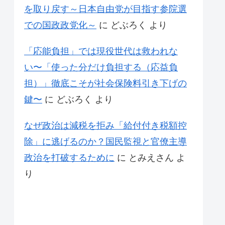
を取り戻す～日本自由党が目指す参院選
での国政政党化～
に
どぶろく
より
「応能負担」では現役世代は救われな
い〜「使った分だけ負担する（応益負
担）」徹底こそが社会保険料引き下げの
鍵〜
に
どぶろく
より
なぜ政治は減税を拒み「給付付き税額控
除」に逃げるのか？国民監視と官僚主導
政治を打破するために
に
とみえさん
よ
り