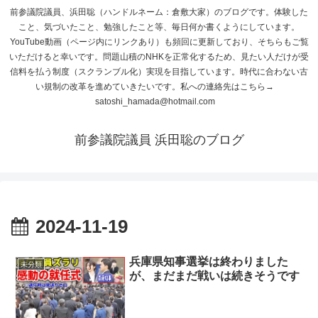
前参議院議員、浜田聡（ハンドルネーム：倉敷大家）のブログです。体験した
こと、気づいたこと、勉強したこと等、毎日何か書くようにしています。
YouTube動画（ページ内にリンクあり）も頻回に更新しており、そちらもご覧
いただけると幸いです。問題山積のNHKを正常化するため、見たい人だけが受
信料を払う制度（スクランブル化）実現を目指しています。時代に合わない古
い規制の改革を進めていきたいです。私への連絡先はこちら→
satoshi_hamada@hotmail.com
前参議院議員 浜田聡のブログ
2024-11-19
兵庫県知事選挙は終わりました
未分類
が、まだまだ戦いは続きそうです