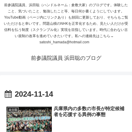
前参議院議員、浜田聡（ハンドルネーム：倉敷大家）のブログです。体験した
こと、気づいたこと、勉強したこと等、毎日何か書くようにしています。
YouTube動画（ページ内にリンクあり）も頻回に更新しており、そちらもご覧
いただけると幸いです。問題山積のNHKを正常化するため、見たい人だけが受
信料を払う制度（スクランブル化）実現を目指しています。時代に合わない古
い規制の改革を進めていきたいです。私への連絡先はこちら→
satoshi_hamada@hotmail.com
前参議院議員 浜田聡のブログ
2024-11-14
兵庫県内の多数の市長が特定候補
未分類
者を応援する異例の事態