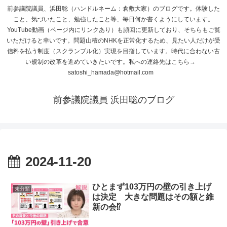
前参議院議員、浜田聡（ハンドルネーム：倉敷大家）のブログです。体験した
こと、気づいたこと、勉強したこと等、毎日何か書くようにしています。
YouTube動画（ページ内にリンクあり）も頻回に更新しており、そちらもご覧
いただけると幸いです。問題山積のNHKを正常化するため、見たい人だけが受
信料を払う制度（スクランブル化）実現を目指しています。時代に合わない古
い規制の改革を進めていきたいです。私への連絡先はこちら→
satoshi_hamada@hotmail.com
前参議院議員 浜田聡のブログ
2024-11-20
ひとまず103万円の壁の引き上げ
未分類
は決定 大きな問題はその額と維
新の会⁉