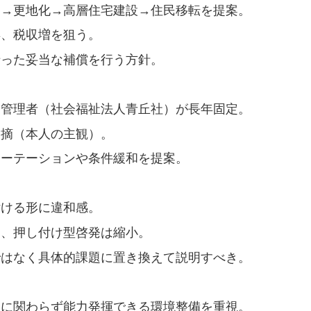
用→更地化→高層住宅建設→住民移転を提案。
昇、税収増を狙う。
沿った妥当な補償を行う方針。
定管理者（社会福祉法人青丘社）が長年固定。
指摘（本人の主観）。
ローテーションや条件緩和を提案。
付ける形に違和感。
ら、押し付け型啓発は縮小。
ではなく具体的課題に置き換えて説明すべき。
別に関わらず能力発揮できる環境整備を重視。