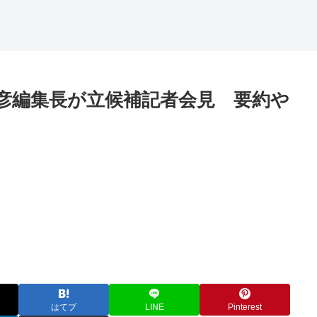
彦編集長が立候補記者会見 要約や
はてブ
LINE
Pinterest