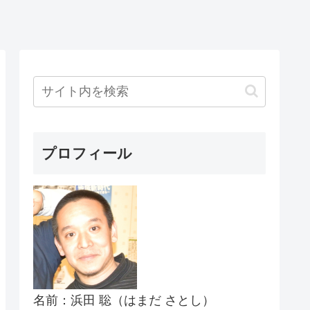
プロフィール
名前：浜田 聡（はまだ さとし）