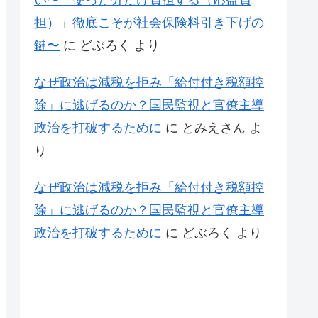
い〜「使った分だけ負担する（応益負
担）」徹底こそが社会保険料引き下げの
鍵〜
に
どぶろく
より
なぜ政治は減税を拒み「給付付き税額控
除」に逃げるのか？国民監視と官僚主導
政治を打破するために
に
とみえさん
よ
り
なぜ政治は減税を拒み「給付付き税額控
除」に逃げるのか？国民監視と官僚主導
政治を打破するために
に
どぶろく
より