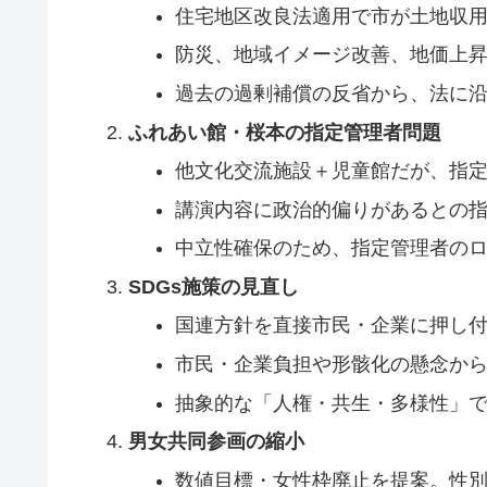
住宅地区改良法適用で市が土地収
防災、地域イメージ改善、地価上
過去の過剰補償の反省から、法に
ふれあい館・桜本の指定管理者問題
他文化交流施設＋児童館だが、指
講演内容に政治的偏りがあるとの
中立性確保のため、指定管理者の
SDGs施策の見直し
国連方針を直接市民・企業に押し
市民・企業負担や形骸化の懸念か
抽象的な「人権・共生・多様性」
男女共同参画の縮小
数値目標・女性枠廃止を提案。性