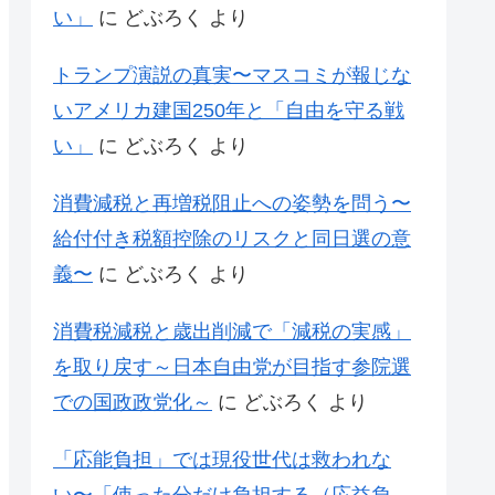
い」
に
どぶろく
より
トランプ演説の真実〜マスコミが報じな
いアメリカ建国250年と「自由を守る戦
い」
に
どぶろく
より
消費減税と再増税阻止への姿勢を問う〜
給付付き税額控除のリスクと同日選の意
義〜
に
どぶろく
より
消費税減税と歳出削減で「減税の実感」
を取り戻す～日本自由党が目指す参院選
での国政政党化～
に
どぶろく
より
「応能負担」では現役世代は救われな