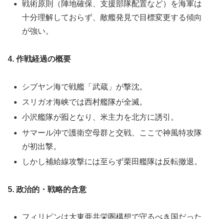
戦術原則（陣地確保、支援部隊配置など）を海軍は
十分理解しておらず、敵艦発見で目標変更する傾向
が強い。
4. 作戦経過の概要
シブヤン海で戦艦「武蔵」が撃沈。
スリガオ海峡では西村艦隊が全滅。
小沢艦隊が囮となり、米主力を北方に誘引。
サマール沖で護衛空母群と交戦、ここで神風特攻隊
が初出撃。
しかし補給線攻撃には至らず栗田艦隊は反転撤退。
5. 政治的・戦略的含意
フィリピンは大東亜共栄圏構想で守るべき国だった