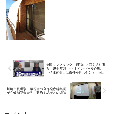
救国シンクタンク 昭和の大戦を振り返
る 1944年3月～7月 インパール作戦
「指揮官個人に責任を押し付けず、国家
戦略と資源配分を含む全体最適で作戦を
遂行せよ」
川崎市長選挙 示現舎の宮部龍彦編集長
が立候補記者会見 要約や記者との議論