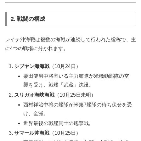
2. 戦闘の構成
レイテ沖海戦は複数の海戦が連続して行われた総称で、主
に4つの戦場に分かれます。
シブヤン海海戦
（10月24日）
栗田健男中将率いる主力艦隊が米機動部隊の空
襲を受け、戦艦「武蔵」沈没。
スリガオ海峡海戦
（10月25日未明）
西村祥治中将の艦隊が米第7艦隊の待ち伏せを受
け、全滅。
世界最後の戦艦同士の砲撃戦。
サマール沖海戦
（10月25日）