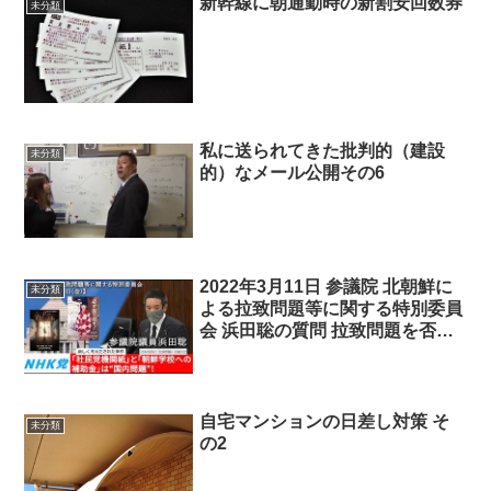
新幹線に朝通勤時の新割安回数券
未分類
私に送られてきた批判的（建設
未分類
的）なメール公開その6
2022年3月11日 参議院 北朝鮮に
未分類
よる拉致問題等に関する特別委員
会 浜田聡の質問 拉致問題を否定
していた国政政党の存在、等
自宅マンションの日差し対策 そ
未分類
の2