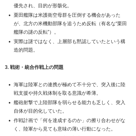
優先され、目的が形骸化。
栗田艦隊は米護衛空母群を圧倒する機会があった
が、北方の米機動部隊を追うため反転（有名な“栗田
艦隊の謎の反転”）。
実際は謎ではなく、上層部も黙認していたという構
造的問題。
3. 戦術・統合作戦上の問題
海軍は陸軍との連携が極めて不十分で、突入後に陸
戦支援や持久戦体制を取る意識が希薄。
艦砲射撃で上陸部隊を弱らせる能力も乏しく、突入
自体が目的化していた。
作戦計画で「何を達成するのか」の擦り合わせがな
く、陸軍から見ても意味の薄い行動になった。