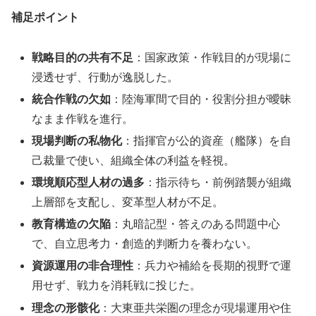
補足ポイント
戦略目的の共有不足
：国家政策・作戦目的が現場に
浸透せず、行動が逸脱した。
統合作戦の欠如
：陸海軍間で目的・役割分担が曖昧
なまま作戦を進行。
現場判断の私物化
：指揮官が公的資産（艦隊）を自
己裁量で使い、組織全体の利益を軽視。
環境順応型人材の過多
：指示待ち・前例踏襲が組織
上層部を支配し、変革型人材が不足。
教育構造の欠陥
：丸暗記型・答えのある問題中心
で、自立思考力・創造的判断力を養わない。
資源運用の非合理性
：兵力や補給を長期的視野で運
用せず、戦力を消耗戦に投じた。
理念の形骸化
：大東亜共栄圏の理念が現場運用や住