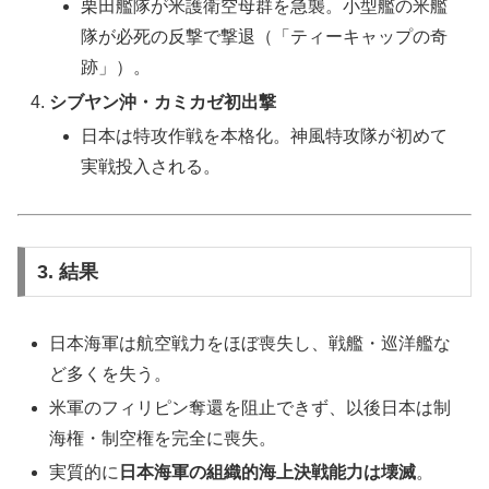
栗田艦隊が米護衛空母群を急襲。小型艦の米艦
隊が必死の反撃で撃退（「ティーキャップの奇
跡」）。
シブヤン沖・カミカゼ初出撃
日本は特攻作戦を本格化。神風特攻隊が初めて
実戦投入される。
3. 結果
日本海軍は航空戦力をほぼ喪失し、戦艦・巡洋艦な
ど多くを失う。
米軍のフィリピン奪還を阻止できず、以後日本は制
海権・制空権を完全に喪失。
実質的に
日本海軍の組織的海上決戦能力は壊滅
。