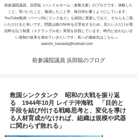
前参議院議員、浜田聡（ハンドルネーム：倉敷大家）のブログです。体験した
こと、気づいたこと、勉強したこと等、毎日何か書くようにしています。
YouTube動画（ページ内にリンクあり）も頻回に更新しており、そちらもご覧
いただけると幸いです。問題山積のNHKを正常化するため、見たい人だけが受
信料を払う制度（スクランブル化）実現を目指しています。時代に合わない古
い規制の改革を進めていきたいです。私への連絡先はこちら→
satoshi_hamada@hotmail.com
前参議院議員 浜田聡のブログ
救国シンクタンク 昭和の大戦を振り返
る 1944年10月 レイテ沖海戦 「目的と
手段を結び付ける戦略思考と、変化を導け
る人材育成がなければ、組織は規模や武器
に関わらず敗れる」