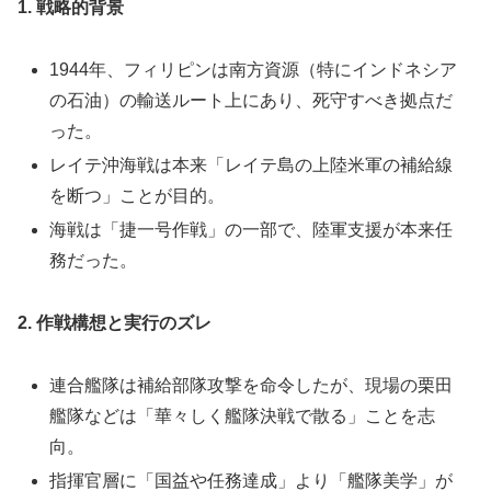
1. 戦略的背景
1944年、フィリピンは南方資源（特にインドネシア
の石油）の輸送ルート上にあり、死守すべき拠点だ
った。
レイテ沖海戦は本来「レイテ島の上陸米軍の補給線
を断つ」ことが目的。
海戦は「捷一号作戦」の一部で、陸軍支援が本来任
務だった。
2. 作戦構想と実行のズレ
連合艦隊は補給部隊攻撃を命令したが、現場の栗田
艦隊などは「華々しく艦隊決戦で散る」ことを志
向。
指揮官層に「国益や任務達成」より「艦隊美学」が