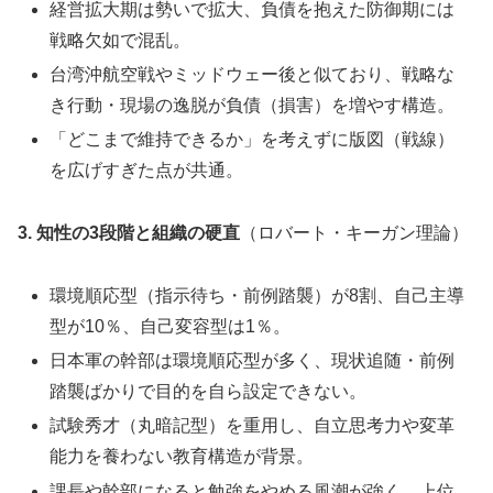
経営拡大期は勢いで拡大、負債を抱えた防御期には
戦略欠如で混乱。
台湾沖航空戦やミッドウェー後と似ており、戦略な
き行動・現場の逸脱が負債（損害）を増やす構造。
「どこまで維持できるか」を考えずに版図（戦線）
を広げすぎた点が共通。
3. 知性の3段階と組織の硬直
（ロバート・キーガン理論）
環境順応型（指示待ち・前例踏襲）が8割、自己主導
型が10％、自己変容型は1％。
日本軍の幹部は環境順応型が多く、現状追随・前例
踏襲ばかりで目的を自ら設定できない。
試験秀才（丸暗記型）を重用し、自立思考力や変革
能力を養わない教育構造が背景。
課長や幹部になると勉強をやめる風潮が強く、上位