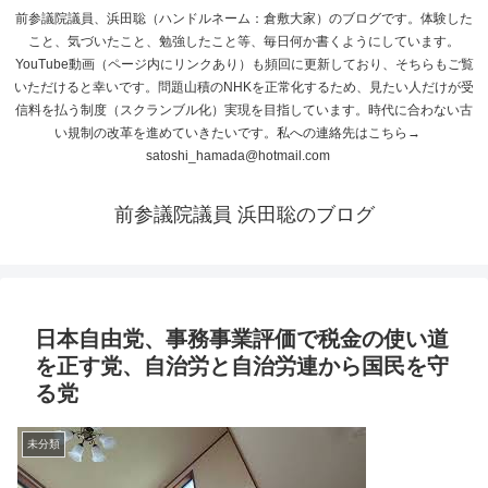
前参議院議員、浜田聡（ハンドルネーム：倉敷大家）のブログです。体験した
こと、気づいたこと、勉強したこと等、毎日何か書くようにしています。
YouTube動画（ページ内にリンクあり）も頻回に更新しており、そちらもご覧
いただけると幸いです。問題山積のNHKを正常化するため、見たい人だけが受
信料を払う制度（スクランブル化）実現を目指しています。時代に合わない古
い規制の改革を進めていきたいです。私への連絡先はこちら→
satoshi_hamada@hotmail.com
前参議院議員 浜田聡のブログ
日本自由党、事務事業評価で税金の使い道
を正す党、自治労と自治労連から国民を守
る党
未分類