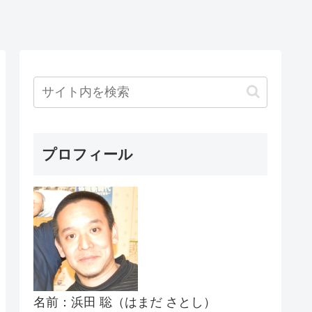
プロフィール
名前：浜田 聡（はまだ さとし）