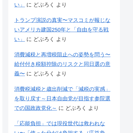
い」
に
どぶろく
より
トランプ演説の真実〜マスコミが報じな
いアメリカ建国250年と「自由を守る戦
い」
に
どぶろく
より
消費減税と再増税阻止への姿勢を問う〜
給付付き税額控除のリスクと同日選の意
義〜
に
どぶろく
より
消費税減税と歳出削減で「減税の実感」
を取り戻す～日本自由党が目指す参院選
での国政政党化～
に
どぶろく
より
「応能負担」では現役世代は救われな