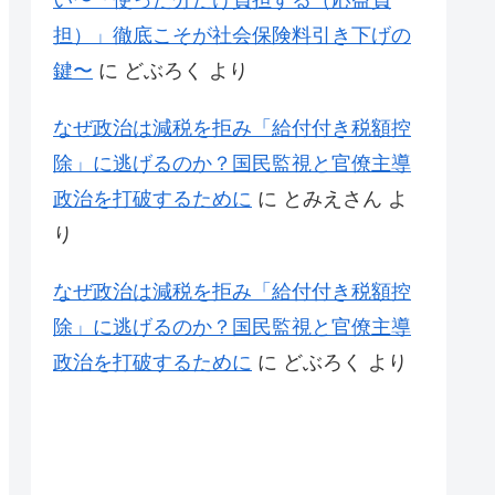
い〜「使った分だけ負担する（応益負
担）」徹底こそが社会保険料引き下げの
鍵〜
に
どぶろく
より
なぜ政治は減税を拒み「給付付き税額控
除」に逃げるのか？国民監視と官僚主導
政治を打破するために
に
とみえさん
よ
り
なぜ政治は減税を拒み「給付付き税額控
除」に逃げるのか？国民監視と官僚主導
政治を打破するために
に
どぶろく
より