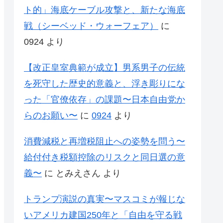
ト的」海底ケーブル攻撃と、新たな海底
戦（シーベッド・ウォーフェア）
に
0924
より
【改正皇室典範が成立】男系男子の伝統
を死守した歴史的意義と、浮き彫りにな
った「官僚依存」の課題〜日本自由党か
らのお願い〜
に
0924
より
消費減税と再増税阻止への姿勢を問う〜
給付付き税額控除のリスクと同日選の意
義〜
に
とみえさん
より
トランプ演説の真実〜マスコミが報じな
いアメリカ建国250年と「自由を守る戦