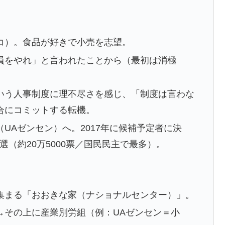
コ）。食品が好きで小売を志望。
員をやれ」と言われたことから（最初は消極
いう人事制度に理不尽さを感じ、「制度は言わな
合にコミットする転機。
UAゼンセン）へ。2017年に候補予定者に決
再選（約20万5000票／国民民主で最多）。
集まる「おおきな家（ナショナルセンター）」。
→その上に産業別労組（例：UAゼンセン＝小