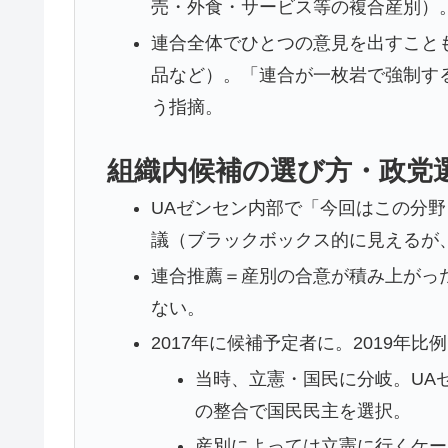
売・外食・サービス等の複合産別）
連合全体でひとつの意見を出すこと
品など）。「連合が一枚岩で強制す
う指摘。
組織内候補の選び方・政党
UAゼンセン内部で「今回はこの分
議（ブラックボックス的に見えるが
連合推薦＝産別の合意が積み上がった
ない。
2017年に候補予定者に。2019年
当時、立憲・国民に分岐。UA
の整合で国民民主を選択。
産別によっては立憲に行くケー