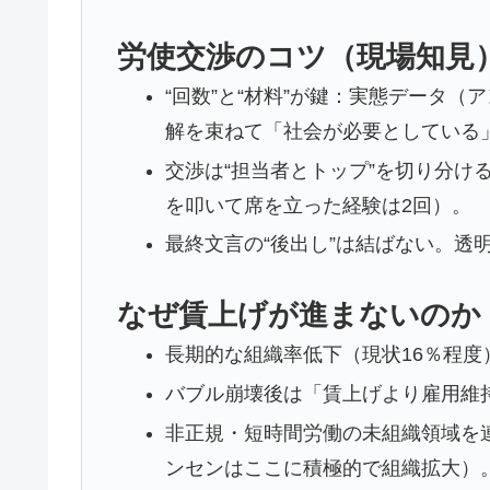
労使交渉のコツ（現場知見
“回数”と“材料”が鍵：実態データ
解を束ねて「社会が必要としている
交渉は“担当者とトップ”を切り分け
を叩いて席を立った経験は2回）。
最終文言の“後出し”は結ばない。透
なぜ賃上げが進まないのか
長期的な組織率低下（現状16％程
バブル崩壊後は「賃上げより雇用維
非正規・短時間労働の未組織領域を
ンセンはここに積極的で組織拡大）