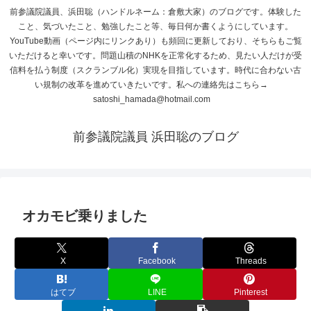
前参議院議員、浜田聡（ハンドルネーム：倉敷大家）のブログです。体験した
こと、気づいたこと、勉強したこと等、毎日何か書くようにしています。
YouTube動画（ページ内にリンクあり）も頻回に更新しており、そちらもご覧
いただけると幸いです。問題山積のNHKを正常化するため、見たい人だけが受
信料を払う制度（スクランブル化）実現を目指しています。時代に合わない古
い規制の改革を進めていきたいです。私への連絡先はこちら→
satoshi_hamada@hotmail.com
前参議院議員 浜田聡のブログ
オカモビ乗りました
X
Facebook
Threads
はてブ
LINE
Pinterest