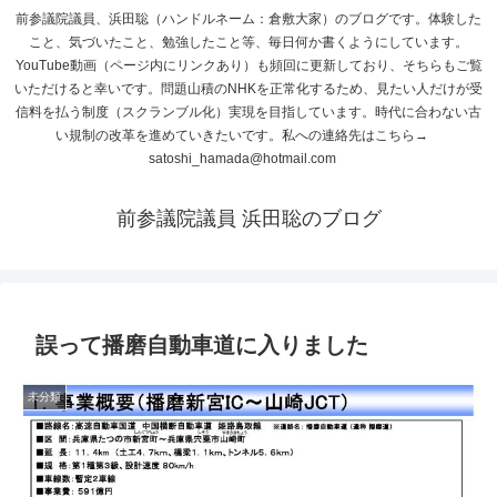
前参議院議員、浜田聡（ハンドルネーム：倉敷大家）のブログです。体験した
こと、気づいたこと、勉強したこと等、毎日何か書くようにしています。
YouTube動画（ページ内にリンクあり）も頻回に更新しており、そちらもご覧
いただけると幸いです。問題山積のNHKを正常化するため、見たい人だけが受
信料を払う制度（スクランブル化）実現を目指しています。時代に合わない古
い規制の改革を進めていきたいです。私への連絡先はこちら→
satoshi_hamada@hotmail.com
前参議院議員 浜田聡のブログ
誤って播磨自動車道に入りました
未分類