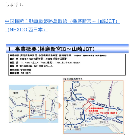
します↓。
中国横断自動車道姫路鳥取線（播磨新宮～山崎JCT）
（NEXCO 西日本）