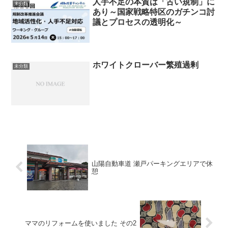
人手不足の本質は「古い規制」に
未分類
あり～国家戦略特区のガチンコ討
議とプロセスの透明化～
ホワイトクローバー繁殖過剰
未分類
山陽自動車道 瀬戸パーキングエリアで休
憩
ママのリフォームを使いました その2