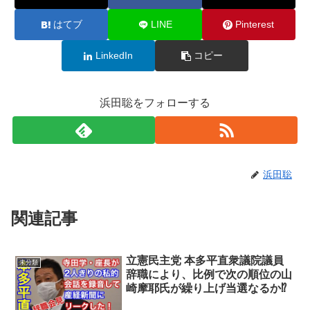
はてブ
LINE
Pinterest
LinkedIn
コピー
浜田聡をフォローする
浜田聡
関連記事
立憲民主党 本多平直衆議院議員
未分類
辞職により、比例で次の順位の山
崎摩耶氏が繰り上げ当選なるか⁉