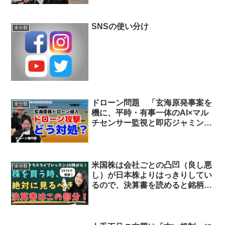
SNSの使い分け
未分類
ドローン問題 「玄海原発事案を
未分類
機に、平時・有事一体のAI×マル
チセンサー監視と即応ジャミング
／拿捕権限を法整備し、有事は警
告不要の“侵入即無力化”を徹底せ
よ。」
米国株は会社ごとの凸凹（良し悪
未分類
し）が日本株よりはっきりしてい
るので、決算書を読めると銘柄の
選別がしやすい