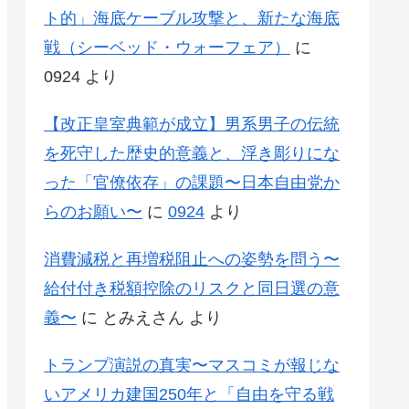
ト的」海底ケーブル攻撃と、新たな海底
戦（シーベッド・ウォーフェア）
に
0924
より
【改正皇室典範が成立】男系男子の伝統
を死守した歴史的意義と、浮き彫りにな
った「官僚依存」の課題〜日本自由党か
らのお願い〜
に
0924
より
消費減税と再増税阻止への姿勢を問う〜
給付付き税額控除のリスクと同日選の意
義〜
に
とみえさん
より
トランプ演説の真実〜マスコミが報じな
いアメリカ建国250年と「自由を守る戦