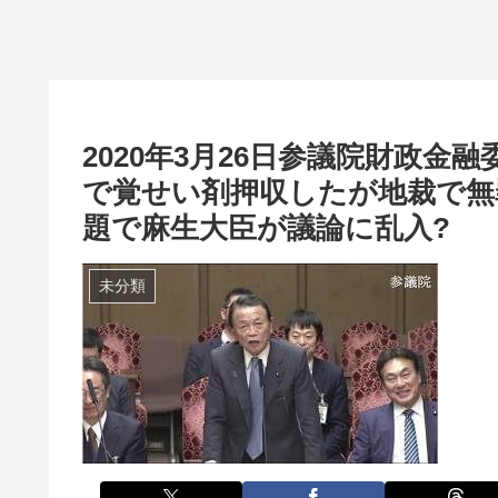
2020年3月26日参議院財政
で覚せい剤押収したが地裁で無
題で麻生大臣が議論に乱入?
未分類