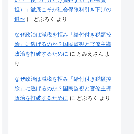
い〜「使った分だけ負担する（応益負
担）」徹底こそが社会保険料引き下げの
鍵〜
に
どぶろく
より
なぜ政治は減税を拒み「給付付き税額控
除」に逃げるのか？国民監視と官僚主導
政治を打破するために
に
とみえさん
よ
り
なぜ政治は減税を拒み「給付付き税額控
除」に逃げるのか？国民監視と官僚主導
政治を打破するために
に
どぶろく
より