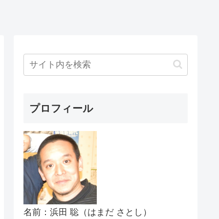
プロフィール
名前：浜田 聡（はまだ さとし）