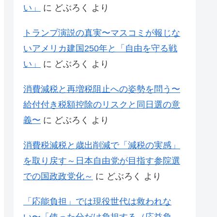
い」
に
どぶろく
より
トランプ演説の真実〜マスコミが報じな
いアメリカ建国250年と「自由を守る戦
い」
に
どぶろく
より
消費減税と再増税阻止への姿勢を問う〜
給付付き税額控除のリスクと同日選の意
義〜
に
どぶろく
より
消費税減税と歳出削減で「減税の実感」
を取り戻す～日本自由党が目指す参院選
での国政政党化～
に
どぶろく
より
「応能負担」では現役世代は救われな