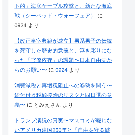
ト的」海底ケーブル攻撃と、新たな海底
戦（シーベッド・ウォーフェア）
に
0924
より
【改正皇室典範が成立】男系男子の伝統
を死守した歴史的意義と、浮き彫りにな
った「官僚依存」の課題〜日本自由党か
らのお願い〜
に
0924
より
消費減税と再増税阻止への姿勢を問う〜
給付付き税額控除のリスクと同日選の意
義〜
に
とみえさん
より
トランプ演説の真実〜マスコミが報じな
いアメリカ建国250年と「自由を守る戦