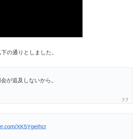
以下の通りとしました。
国会が追及しないから。
tter.com/XK5YgeIhcr