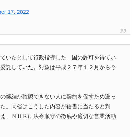
er 17, 2022
していたとして行政指導した。国の許可を得てい
を委託していた。対象は平成２７年１２月から今
約の締結が確認できない人に契約を促すため送っ
いた。同省はこうした内容が信書に当たると判
まえ、ＮＨＫに法令順守の徹底や適切な営業活動