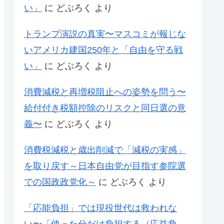
い」
に
どぶろく
より
トランプ演説の真実〜マスコミが報じな
いアメリカ建国250年と「自由を守る戦
い」
に
どぶろく
より
消費減税と再増税阻止への姿勢を問う〜
給付付き税額控除のリスクと同日選の意
義〜
に
どぶろく
より
消費税減税と歳出削減で「減税の実感」
を取り戻す～日本自由党が目指す参院選
での国政政党化～
に
どぶろく
より
「応能負担」では現役世代は救われな