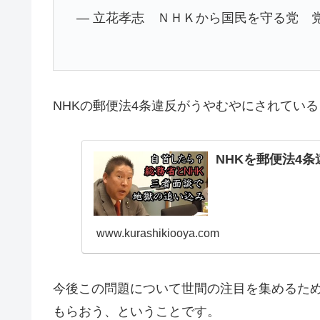
— 立花孝志 ＮＨＫから国民を守る党 党首 (@
NHKの郵便法4条違反がうやむやにされてい
NHKを郵便法4
www.kurashikiooya.com
今後この問題について世間の注目を集めるた
もらおう、ということです。