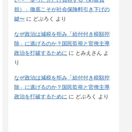
い〜「使った分だけ負担する（応益負
担）」徹底こそが社会保険料引き下げの
鍵〜
に
どぶろく
より
なぜ政治は減税を拒み「給付付き税額控
除」に逃げるのか？国民監視と官僚主導
政治を打破するために
に
とみえさん
よ
り
なぜ政治は減税を拒み「給付付き税額控
除」に逃げるのか？国民監視と官僚主導
政治を打破するために
に
どぶろく
より