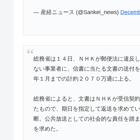
— 産経ニュース (@Sankei_news)
Decemb
総務省は１４日、ＮＨＫが郵便法に違反
ない事業者に、信書に当たる文書の送付
年１月までの計約２０７０万通に上る。
総務省によると、文書はＮＨＫが受信契
たもので、期日を指定して返送を求めて
断。公共放送としての社会的な責任を踏
を求めた。