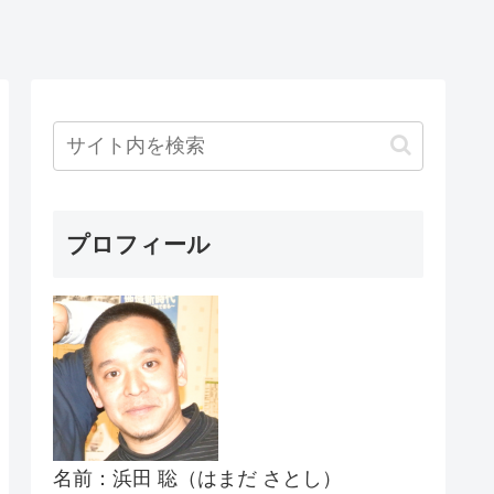
プロフィール
名前：浜田 聡（はまだ さとし）