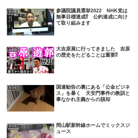
参議院議員選挙2022 NHK党は
未分類
無事目標達成⁉ 公約達成に向け
て取り組みます
大吉原展に行ってきました 吉原
未分類
の歴史をたどることは重要⁉
国連勧告の裏にある「公金ビジネ
未分類
ス」を暴く 天安門事件の教訓と
事なかれ主義からの脱却
岡山駅新幹線ホームでミックスジ
未分類
ュース