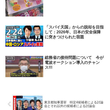
「スパイ天国」からの脱却を目指
未分類
して：2026年、日本の安全保障
に突きつけられた宿題
総務省の接待問題について 今が
未分類
電波オークション導入のチャン
ス!!!
東京都知事選挙 特定4候補者による討論
会とそれ以外の候補者による討論会