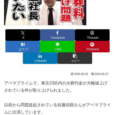
X
Facebook
Threads
はてブ
LINE
Pinterest
LinkedIn
コピー
2024.06.26
2024.06.27
アベマプライムで、東京23区内の火葬代金が大幅値上げ
されている件が取り上げられました。
以前から問題提起されている佐藤信顕さんがアベマプライ
ムに出演しています。