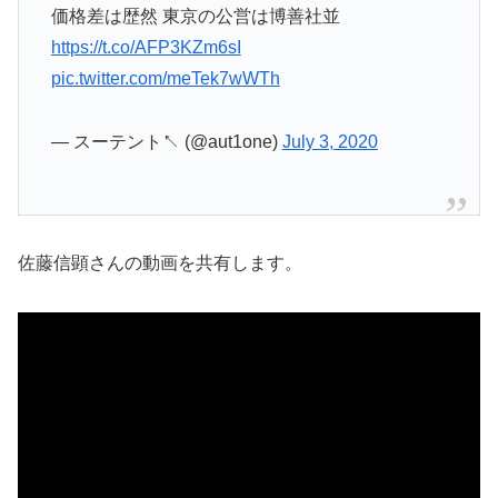
価格差は歴然 東京の公営は博善社並
https://t.co/AFP3KZm6sI
pic.twitter.com/meTek7wWTh
— スーテント↖ (@aut1one)
July 3, 2020
佐藤信顕さんの動画を共有します。