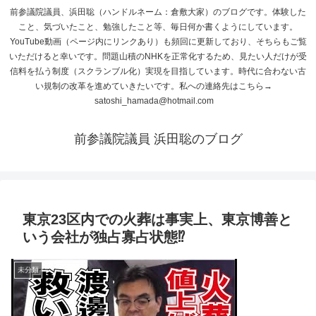
前参議院議員、浜田聡（ハンドルネーム：倉敷大家）のブログです。体験した
こと、気づいたこと、勉強したこと等、毎日何か書くようにしています。
YouTube動画（ページ内にリンクあり）も頻回に更新しており、そちらもご覧
いただけると幸いです。問題山積のNHKを正常化するため、見たい人だけが受
信料を払う制度（スクランブル化）実現を目指しています。時代に合わない古
い規制の改革を進めていきたいです。私への連絡先はこちら→
satoshi_hamada@hotmail.com
前参議院議員 浜田聡のブログ
東京23区内での火葬は事実上、東京博善と
いう会社が独占寡占状態⁉
未分類