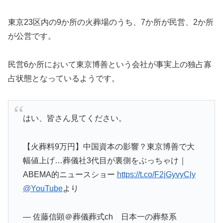
東京23区内の9か所の火葬場のうち、7か所が民営、2か所
が公営です。
民営6か所において東京博善という会社が事実上の独占寡
占状態となっているようです。
はい、皆さん見てください。
【火葬料9万円】中国資本の影響？東京博善で大
幅値上げ…葬儀社3代目が裏側をぶっちゃけ｜
ABEMA的ニュースショー
https://t.co/F2jGyvyCly
@YouTube
より
— 佐藤信顕＠葬儀葬式ch 日本一の葬祭系